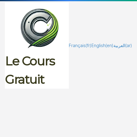
Passer
au
contenu
Français
(fr)
English
(en)
العربية
(ar)
Le Cours
Gratuit