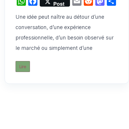
W
F
E
R
M
P
Post
h
a
m
e
a
ar
Une idée peut naître au détour d’une
at
c
ai
d
st
ta
s
e
l
di
o
g
conversation, d’une expérience
A
b
t
d
er
professionnelle, d’un besoin observé sur
p
o
o
le marché ou simplement d’une
p
o
n
k
Lire