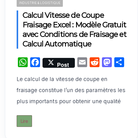
INDUSTRIE & LOGISTIQUE
Calcul Vitesse de Coupe
Fraisage Excel : Modèle Gratuit
avec Conditions de Fraisage et
Calcul Automatique
W
F
E
R
M
P
Post
h
a
m
e
a
ar
Le calcul de la vitesse de coupe en
at
c
ai
d
st
ta
s
e
l
di
o
g
fraisage constitue l’un des paramètres les
A
b
t
d
er
plus importants pour obtenir une qualité
p
o
o
p
o
n
Lire
k