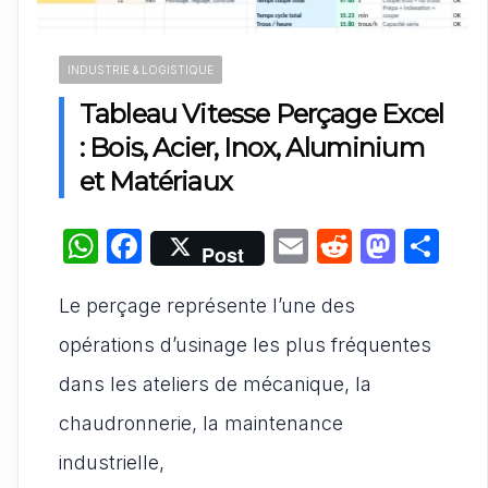
INDUSTRIE & LOGISTIQUE
Tableau Vitesse Perçage Excel
: Bois, Acier, Inox, Aluminium
et Matériaux
W
F
E
R
M
P
Post
h
a
m
e
a
ar
Le perçage représente l’une des
at
c
ai
d
st
ta
s
e
l
di
o
g
opérations d’usinage les plus fréquentes
A
b
t
d
er
dans les ateliers de mécanique, la
p
o
o
chaudronnerie, la maintenance
p
o
n
industrielle,