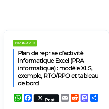
INFORMATIQUE
Plan de reprise d’activité
informatique Excel (PRA
informatique) : modèle XLS,
exemple, RTO/RPO et tableau
de bord
W
F
E
R
M
P
Post
h
a
m
e
a
ar