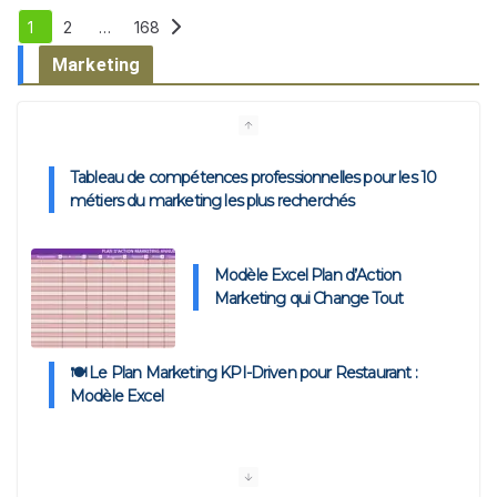
Pagination
1
2
…
168
des
Marketing
Tableau de compétences professionnelles pour les 10
publications
métiers du marketing les plus recherchés
Modèle Excel Plan d’Action
Marketing qui Change Tout
🍽️ Le Plan Marketing KPI-Driven pour Restaurant :
Modèle Excel
Plan d’Action Marketing KPI-Driven : Modèle Excel et
Exemples
Exemple de Campagne Marketing : Modèles pour la
Mettre en Œuvre