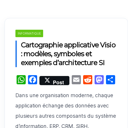
INFORMATIQUE
Cartographie applicative Visio
: modèles, symboles et
exemples d’architecture SI
W
F
E
R
M
P
Post
h
a
m
e
a
ar
Dans une organisation moderne, chaque
at
c
ai
d
st
ta
s
e
l
di
o
g
application échange des données avec
A
b
t
d
er
plusieurs autres composants du système
p
o
o
d’information. ERP, CRM, SIRH,