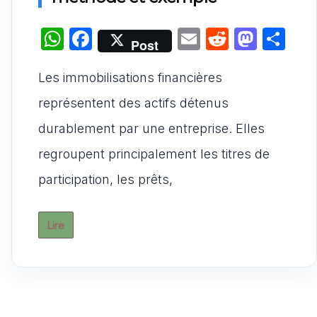
W
F
E
R
M
P
Post
h
a
m
e
a
ar
Les immobilisations financières
at
c
ai
d
st
ta
s
e
l
di
o
g
représentent des actifs détenus
A
b
t
d
er
durablement par une entreprise. Elles
p
o
o
regroupent principalement les titres de
p
o
n
participation, les prêts,
k
Lire