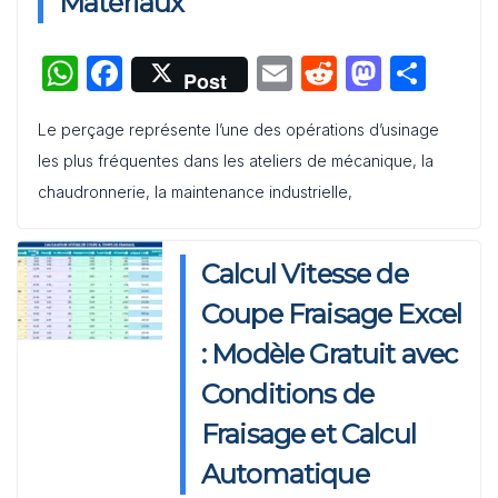
Matériaux
W
F
E
R
M
P
Post
h
a
m
e
a
ar
Le perçage représente l’une des opérations d’usinage
at
c
ai
d
st
ta
les plus fréquentes dans les ateliers de mécanique, la
s
e
l
di
o
g
chaudronnerie, la maintenance industrielle,
A
b
t
d
er
p
o
o
Calcul Vitesse de
p
o
n
Coupe Fraisage Excel
k
: Modèle Gratuit avec
Conditions de
Fraisage et Calcul
Automatique