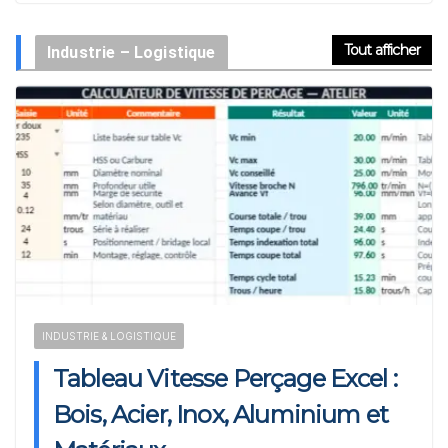
Tout afficher
Industrie – Logistique
L’Analyse Stratégique AVP : Anticiper, Cadrer, Décider –
Modèle Excel
Activation de Marque : Mise en Œuvre et Modèle de
Feuille de Route
Audit de Communication Interne et Externe : Canevas
Word
INDUSTRIE & LOGISTIQUE
Tableau Vitesse Perçage Excel :
Bois, Acier, Inox, Aluminium et