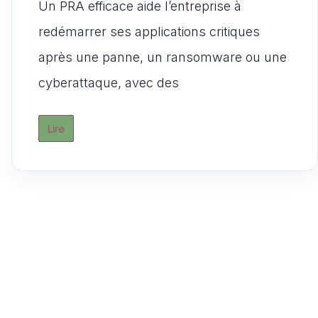
Un PRA efficace aide l’entreprise à
at
c
ai
d
st
ta
s
e
l
di
o
g
redémarrer ses applications critiques
A
b
t
d
er
après une panne, un ransomware ou une
p
o
o
cyberattaque, avec des
p
o
n
k
Lire