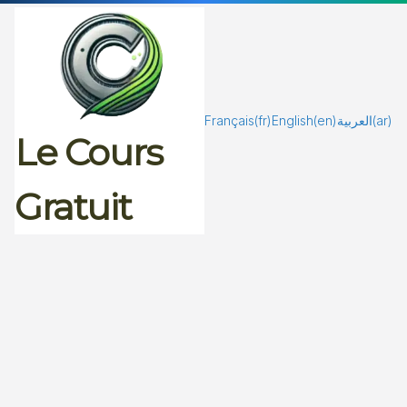
Passer
au
contenu
Français
(fr)
English
(en)
العربية
(ar)
Le Cours
Gratuit