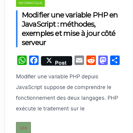
INFORMATIQUE
Modifier une variable PHP en
JavaScript : méthodes,
exemples et mise à jour côté
serveur
W
F
E
R
M
P
Post
h
a
m
e
a
ar
Modifier une variable PHP depuis
at
c
ai
d
st
ta
s
e
l
di
o
g
JavaScript suppose de comprendre le
A
b
t
d
er
fonctionnement des deux langages. PHP
p
o
o
exécute le traitement sur le
p
o
n
k
Lire