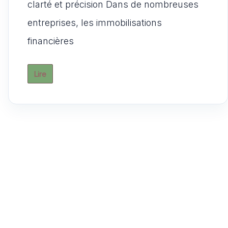
A
b
t
d
er
clarté et précision Dans de nombreuses
p
o
o
entreprises, les immobilisations
p
o
n
financières
k
Lire