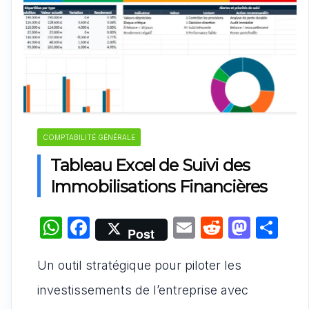
COMPTABILITÉ GÉNÉRALE
Tableau Excel de Suivi des
Immobilisations Financières
W
F
E
R
M
P
Post
h
a
m
e
a
ar
Un outil stratégique pour piloter les
at
c
ai
d
st
ta
s
e
l
di
o
g
investissements de l’entreprise avec