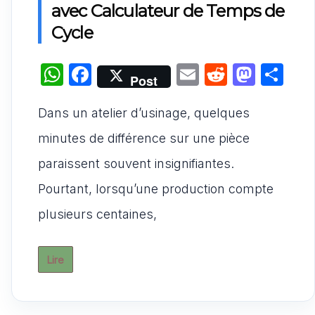
avec Calculateur de Temps de
Cycle
W
F
E
R
M
P
Post
h
a
m
e
a
ar
Dans un atelier d’usinage, quelques
at
c
ai
d
st
ta
s
e
l
di
o
g
minutes de différence sur une pièce
A
b
t
d
er
paraissent souvent insignifiantes.
p
o
o
Pourtant, lorsqu’une production compte
p
o
n
plusieurs centaines,
k
Lire