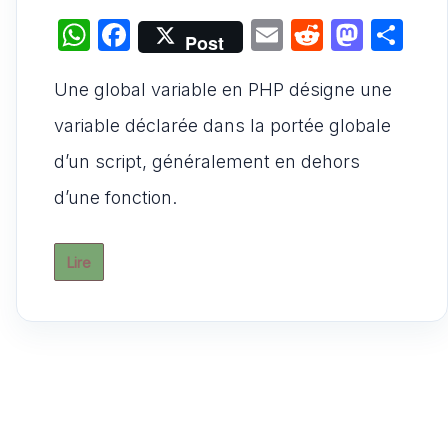
W
F
E
R
M
P
Post
h
a
m
e
a
ar
Une global variable en PHP désigne une
at
c
ai
d
st
ta
s
e
l
di
o
g
variable déclarée dans la portée globale
A
b
t
d
er
d’un script, généralement en dehors
p
o
o
d’une fonction.
p
o
n
k
Lire