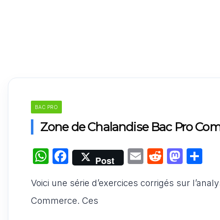
BAC PRO
Zone de Chalandise Bac Pro Com
W
F
E
R
M
P
Post
h
a
m
e
a
ar
Voici une série d’exercices corrigés sur l’ana
at
c
ai
d
st
ta
s
e
l
di
o
g
Commerce. Ces
A
b
t
d
er