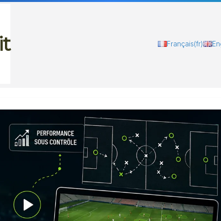
it
Français
(fr)
En