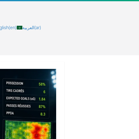
glish
(en)
العربية
(ar)