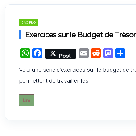
BAC PRO
Exercices sur le Budget de Tréso
W
F
E
R
M
P
Post
h
a
m
e
a
ar
Voici une série d’exercices sur le budget de 
at
c
ai
d
st
ta
s
e
l
di
o
g
permettent de travailler les
A
b
t
d
er
p
o
o
Lire
p
o
n
k