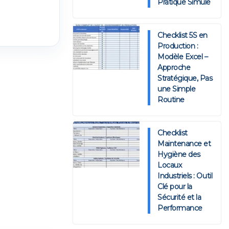
Pratique Simulé
Checklist 5S en
Production :
Modèle Excel –
Approche
Stratégique, Pas
une Simple
Routine
Checklist
Maintenance et
Hygiène des
Locaux
Industriels : Outil
Clé pour la
Sécurité et la
Performance