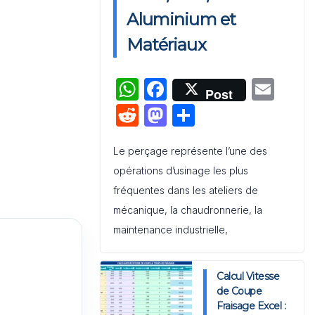
Activation de Marque : Mise en
Aluminium et
Œuvre et Modèle de Feuille de
Matériaux
Route
W
F
E
Audit de Communication
Post
Interne et Externe : Canevas
h
a
m
R
M
P
Word
at
c
ai
e
a
ar
s
e
l
Le perçage représente l’une des
d
st
ta
opérations d’usinage les plus
A
b
di
o
g
fréquentes dans les ateliers de
p
o
t
d
er
mécanique, la chaudronnerie, la
p
o
o
maintenance industrielle,
k
n
Calcul Vitesse
de Coupe
Fraisage Excel :