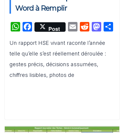
Word à Remplir
W
F
E
R
M
P
Post
h
a
m
e
a
ar
Un rapport HSE vivant raconte l’année
at
c
ai
d
st
ta
s
e
l
di
o
g
telle qu’elle s’est réellement déroulée :
A
b
t
d
er
gestes précis, décisions assumées,
p
o
o
chiffres lisibles, photos de
p
o
n
k