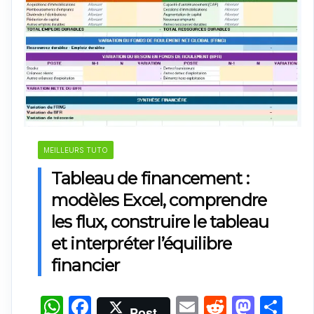
MEILLEURS TUTO
Tableau de financement :
modèles Excel, comprendre
les flux, construire le tableau
et interpréter l’équilibre
financier
W
F
E
R
M
P
Post