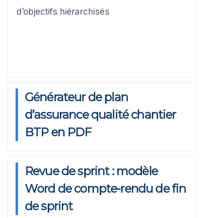
k
immobilière sur PowerPoint
d’objectifs hiérarchisés
PRÉSENTATIONS PPT
Quiz culture générale
PowerPoint à thème : modèles
Générateur de plan
automatisés
d’assurance qualité chantier
BTP en PDF
PRÉSENTATIONS PPT
Automatiser une présentation
SWOT dans PowerPoint :
Revue de sprint : modèle
méthode, outils et exécution
Word de compte-rendu de fin
pas à pas
de sprint