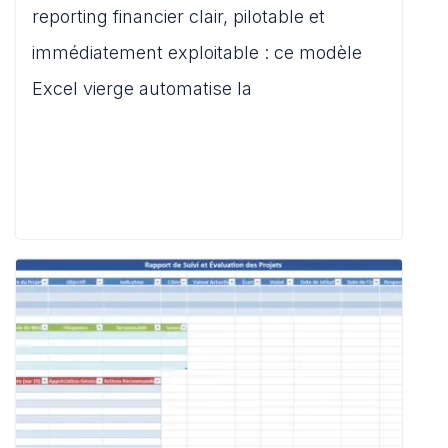
s
e
l
di
o
g
reporting financier clair, pilotable et
A
b
t
d
er
immédiatement exploitable : ce modèle
p
o
o
Excel vierge automatise la
p
o
n
k