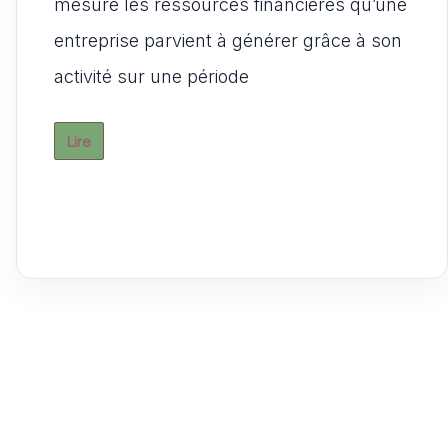
s
e
l
di
o
g
mesure les ressources financières qu’une
A
b
t
d
er
entreprise parvient à générer grâce à son
p
o
o
activité sur une période
p
o
n
k
Lire