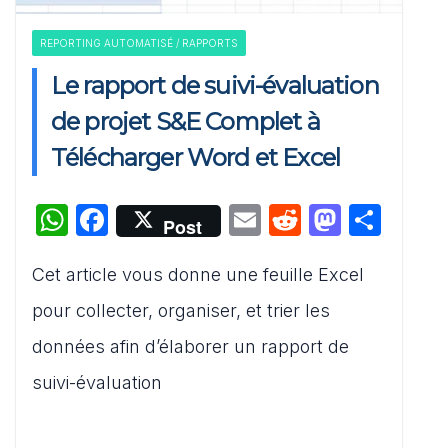
REPORTING AUTOMATISÉ / RAPPORTS
Le rapport de suivi-évaluation
de projet S&E Complet à
Télécharger Word et Excel
W
F
E
R
M
P
Post
h
a
m
e
a
ar
Cet article vous donne une feuille Excel
at
c
ai
d
st
ta
s
e
l
di
o
g
pour collecter, organiser, et trier les
A
b
t
d
er
données afin d’élaborer un rapport de
p
o
o
suivi-évaluation
p
o
n
k