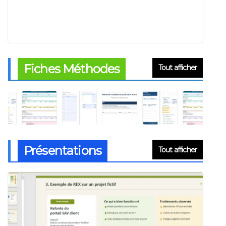
Fiches Méthodes
Tout afficher
PRÉSENTATIONS PPT
Automatiser une présentation
SWOT dans PowerPoint :
méthode, outils et exécution
Présentations
Tout afficher
pas à pas