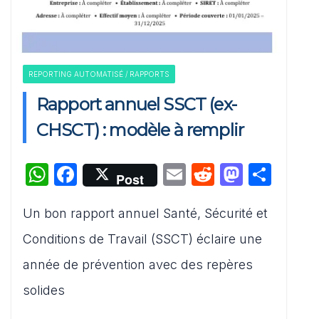
REPORTING AUTOMATISÉ / RAPPORTS
Rapport annuel SSCT (ex-
CHSCT) : modèle à remplir
W
F
E
R
M
P
Post
h
a
m
e
a
ar
Un bon rapport annuel Santé, Sécurité et
at
c
ai
d
st
ta
s
e
l
di
o
g
Conditions de Travail (SSCT) éclaire une
A
b
t
d
er
année de prévention avec des repères
p
o
o
solides
p
o
n