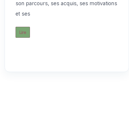
A
b
t
d
er
son parcours, ses acquis, ses motivations
p
o
o
et ses
p
o
n
k
Lire