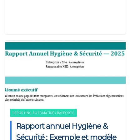
k
REPORTING AUTOMATISÉ / RAPPORTS
Rapport annuel Hygiène &
Sécurité : Exemple et modèle