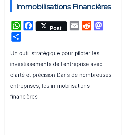
Immobilisations Financières
W
F
E
R
M
Post
h
a
m
e
a
P
at
c
ai
d
st
ar
s
e
l
di
o
Un outil stratégique pour piloter les
ta
A
b
t
d
g
investissements de l’entreprise avec
p
o
o
er
clarté et précision Dans de nombreuses
p
o
n
entreprises, les immobilisations
k
financières