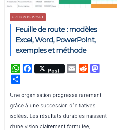
Rapport d’activité
d’association modèles PPT
GESTION DE PROJET
Feuille de route : modèles
Excel, Word, PowerPoint,
PRÉSENTATIONS PPT
exemples et méthode
Méthodes de présentation
d’un rapport d’activité
W
F
E
R
M
Post
annuelle : Exemple PDF
h
a
m
e
a
P
at
c
ai
d
st
ar
s
e
l
di
o
Une organisation progresse rarement
ta
A
b
t
d
g
grâce à une succession d’initiatives
p
o
o
er
PRÉSENTATIONS PPT
isolées. Les résultats durables naissent
p
o
n
Modèle SWOT agence
d’une vision clairement formulée,