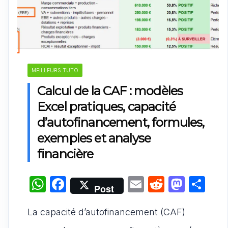
MEILLEURS TUTO
Calcul de la CAF : modèles
Excel pratiques, capacité
d’autofinancement, formules,
exemples et analyse
financière
W
F
E
R
M
P
Post
h
a
m
e
a
ar
La capacité d’autofinancement (CAF)
at
c
ai
d
st
ta