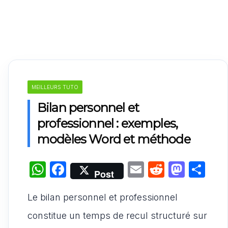
MEILLEURS TUTO
Bilan personnel et
professionnel : exemples,
modèles Word et méthode
W
F
E
R
M
P
Post
h
a
m
e
a
ar
Le bilan personnel et professionnel
at
c
ai
d
st
ta
s
e
l
di
o
g
constitue un temps de recul structuré sur