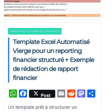
REPORTING AUTOMATISÉ / RAPPORTS
Template Excel Automatisé
Vierge pour un reporting
financier structuré + Exemple
de rédaction de rapport
financier
W
F
E
R
M
P
Post
h
a
m
e
a
ar
Un template prêt à structurer un
at
c
ai
d
st
ta