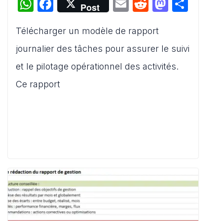
W
F
E
R
M
P
Post
h
a
m
e
a
ar
Télécharger un modèle de rapport
at
c
ai
d
st
ta
s
e
l
di
o
g
journalier des tâches pour assurer le suivi
A
b
t
d
er
et le pilotage opérationnel des activités.
p
o
o
Ce rapport
p
o
n
k