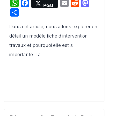
W
F
E
R
M
Post
h
a
m
e
a
P
at
c
ai
d
st
ar
s
e
l
di
o
Dans cet article, nous allons explorer en
ta
A
b
t
d
g
détail un modèle fiche d’intervention
p
o
o
er
travaux et pourquoi elle est si
p
o
n
importante. La
k