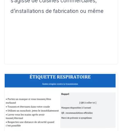
er
s’agisse de cuisines commerciales,
p
o
n
d’installations de fabrication ou même
k