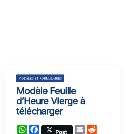
MODÈLES ET FORMULAIRES
Modèle Feuille
d’Heure Vierge à
télécharger
W
F
E
R
Post