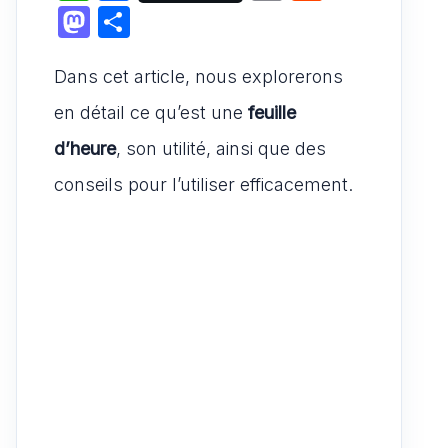
h
a
m
e
M
P
at
c
ai
d
a
ar
s
e
l
di
Dans cet article, nous explorerons
st
ta
A
b
t
o
g
en détail ce qu’est une
feuille
p
o
d
er
d’heure
, son utilité, ainsi que des
p
o
o
conseils pour l’utiliser efficacement.
k
n