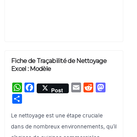
Fiche de Traçabilité de Nettoyage
Excel : Modèle
W
F
E
R
M
Post
h
a
m
e
a
P
at
c
ai
d
st
ar
s
e
l
di
o
Le nettoyage est une étape cruciale
ta
A
b
t
d
g
dans de nombreux environnements, qu’il
p
o
o