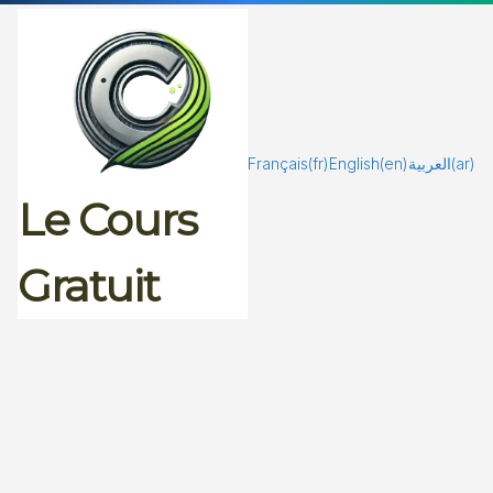
Passer
au
contenu
Français
(fr)
English
(en)
العربية
(ar)
Le Cours
Gratuit