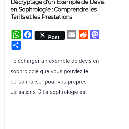
Décryptage d’un Exemple de Devis
en Sophrologie : Comprendre les
Tarifs et les Prestations
W
F
E
R
M
Post
h
a
m
e
a
P
at
c
ai
d
st
ar
s
e
l
di
o
Télécharger un exemple de devis en
ta
A
b
t
d
g
sophrologie que vous pouviez le
p
o
o
er
personnaliser pour vos propres
p
o
n
utilisations 👇 La sophrologie est
k