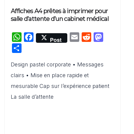
Affiches A4 prêtes à imprimer pour
salle d’attente d’un cabinet médical
W
F
E
R
M
Post
h
a
m
e
a
P
at
c
ai
d
st
ar
s
e
l
di
o
Design pastel corporate • Messages
ta
A
b
t
d
g
clairs • Mise en place rapide et
p
o
o
er
mesurable Cap sur l’expérience patient
p
o
n
La salle d’attente
k