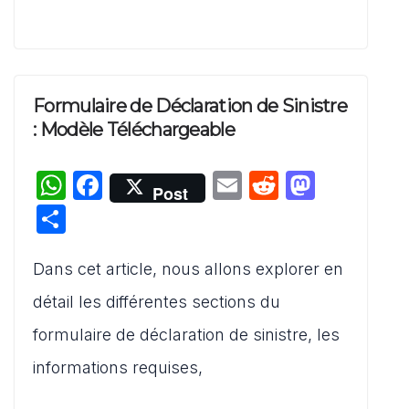
Formulaire de Déclaration de Sinistre
: Modèle Téléchargeable
W
F
E
R
M
Post
h
a
m
e
a
P
at
c
ai
d
st
ar
s
e
l
di
o
Dans cet article, nous allons explorer en
ta
A
b
t
d
g
détail les différentes sections du
p
o
o
er
formulaire de déclaration de sinistre, les
p
o
n
informations requises,
k