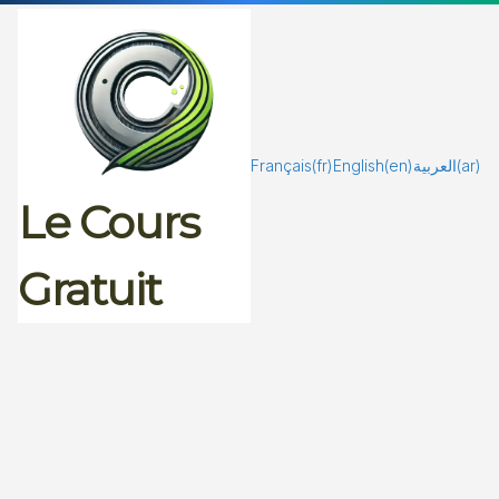
Passer
au
contenu
Français
(fr)
English
(en)
العربية
(ar)
Le Cours
Gratuit