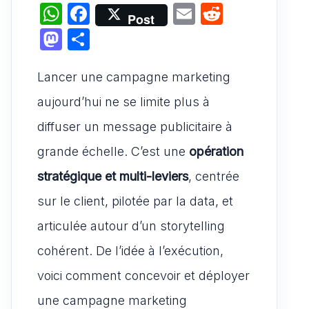
W
F
E
R
Post
h
a
m
e
M
P
at
c
ai
d
a
ar
s
e
l
di
Lancer une campagne marketing
st
ta
A
b
t
o
g
aujourd’hui ne se limite plus à
p
o
d
er
diffuser un message publicitaire à
p
o
o
grande échelle. C’est une
opération
k
n
stratégique et multi-leviers
, centrée
sur le client, pilotée par la data, et
articulée autour d’un storytelling
cohérent. De l’idée à l’exécution,
voici comment concevoir et déployer
une campagne marketing