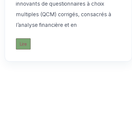
s
e
l
di
o
g
innovants de questionnaires à choix
A
b
t
d
er
multiples (QCM) corrigés, consacrés à
p
o
o
l’analyse financière et en
p
o
n
k
Lire