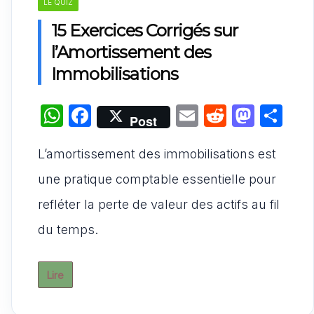
LE QUIZ
15 Exercices Corrigés sur
l’Amortissement des
Immobilisations
W
F
E
R
M
P
Post
h
a
m
e
a
ar
L’amortissement des immobilisations est
at
c
ai
d
st
ta
s
e
l
di
o
g
une pratique comptable essentielle pour
A
b
t
d
er
refléter la perte de valeur des actifs au fil
p
o
o
du temps.
p
o
n
k
Lire