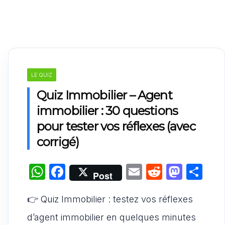
LE QUIZ
Quiz Immobilier – Agent
immobilier : 30 questions
pour tester vos réflexes (avec
corrigé)
W
F
E
R
M
P
Post
h
a
m
e
a
ar
👉 Quiz Immobilier : testez vos réflexes
at
c
ai
d
st
ta
s
e
l
di
o
g
d’agent immobilier en quelques minutes