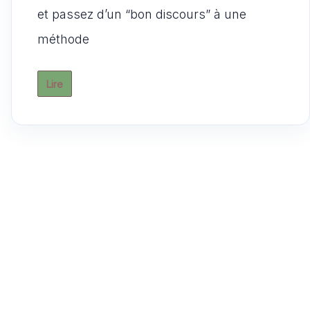
A
b
t
d
er
et passez d’un “bon discours” à une
p
o
o
méthode
p
o
n
k
Lire