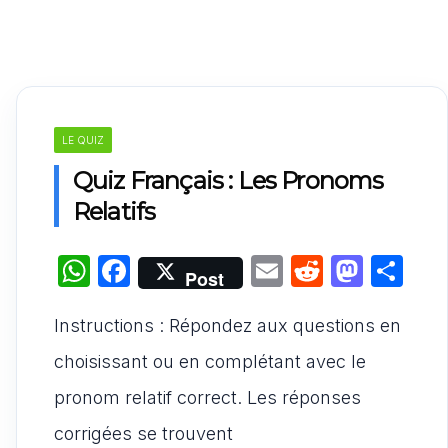
LE QUIZ
Quiz Français : Les Pronoms
Relatifs
W
F
E
R
M
P
Post
h
a
m
e
a
ar
Instructions : Répondez aux questions en
at
c
ai
d
st
ta
s
e
l
di
o
g
choisissant ou en complétant avec le
A
b
t
d
er
pronom relatif correct. Les réponses
p
o
o
corrigées se trouvent