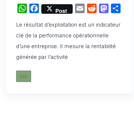
W
F
E
R
M
P
Post
h
a
m
e
a
ar
Le résultat d’exploitation est un indicateur
at
c
ai
d
st
ta
s
e
l
di
o
g
clé de la performance opérationnelle
A
b
t
d
er
d’une entreprise. Il mesure la rentabilité
p
o
o
générée par l’activité
p
o
n
k
Lire