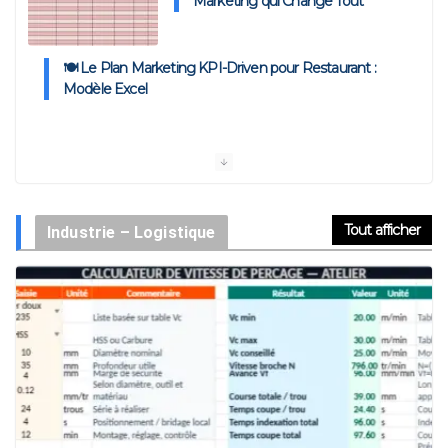
Marketing qui Change Tout
🍽️ Le Plan Marketing KPI-Driven pour Restaurant :
Modèle Excel
Plan d’Action Marketing KPI-Driven : Modèle Excel et
Exemples
Tout afficher
Industrie – Logistique
Exemple de Campagne Marketing : Modèles pour la
Mettre en Œuvre
L’Analyse Stratégique AVP : Anticiper, Cadrer, Décider –
Modèle Excel
Activation de Marque : Mise en Œuvre et Modèle de
Feuille de Route