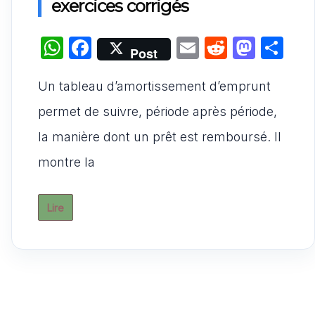
exercices corrigés
W
F
E
R
M
P
Post
h
a
m
e
a
ar
Un tableau d’amortissement d’emprunt
at
c
ai
d
st
ta
s
e
l
di
o
g
permet de suivre, période après période,
A
b
t
d
er
la manière dont un prêt est remboursé. Il
p
o
o
montre la
p
o
n
k
Lire