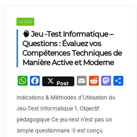
LE QUIZ
🧠 Jeu -Test Informatique –
Questions : Évaluez vos
Compétences Techniques de
Manière Active et Moderne
W
F
E
R
M
P
Post
h
a
m
e
a
ar
Indications & Méthodes d’Utilisation du
at
c
ai
d
st
ta
s
e
l
di
o
g
Jeu-Test Informatique 1. Objectif
A
b
t
d
er
pédagogique Ce jeu-test n’est pas un
p
o
o
simple questionnaire :Il est conçu