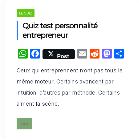
LE QUIZ
Quiz test personnalité
entrepreneur
W
F
E
R
M
P
Post
h
a
m
e
a
ar
Ceux qui entreprennent n’ont pas tous le
at
c
ai
d
st
ta
s
e
l
di
o
g
même moteur. Certains avancent par
A
b
t
d
er
intuition, d’autres par méthode. Certains
p
o
o
aiment la scène,
p
o
n
k
Lire