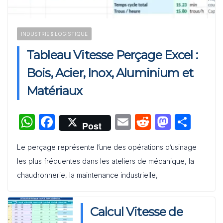
Audit de Communication Interne et Externe : Canevas
INDUSTRIE & LOGISTIQUE
Word
Tableau Vitesse Perçage Excel :
Bois, Acier, Inox, Aluminium et
Matériaux
W
F
E
R
M
P
Post
h
a
m
e
a
ar
Le perçage représente l’une des opérations d’usinage
at
c
ai
d
st
ta
les plus fréquentes dans les ateliers de mécanique, la
s
e
l
di
o
g
chaudronnerie, la maintenance industrielle,
A
b
t
d
er
p
o
o
Calcul Vitesse de
p
o
n