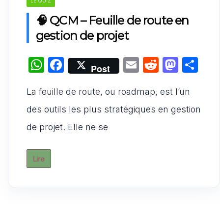
LE QUIZ
🧠 QCM – Feuille de route en
gestion de projet
W
F
E
R
M
P
Post
h
a
m
e
a
ar
La feuille de route, ou roadmap, est l’un
at
c
ai
d
st
ta
s
e
l
di
o
g
des outils les plus stratégiques en gestion
A
b
t
d
er
de projet. Elle ne se
p
o
o
p
o
n
Lire
k