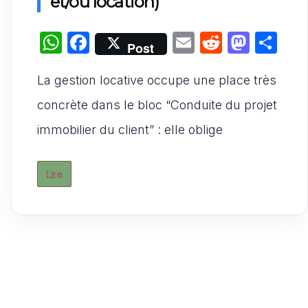
et/ou location)
W
F
E
R
M
P
Post
h
a
m
e
a
ar
La gestion locative occupe une place très
at
c
ai
d
st
ta
s
e
l
di
o
g
concrète dans le bloc “Conduite du projet
A
b
t
d
er
immobilier du client” : elle oblige
p
o
o
p
o
n
Lire
k