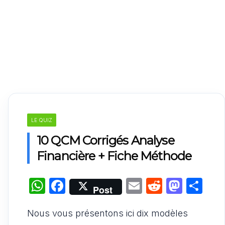
LE QUIZ
10 QCM Corrigés Analyse
Financière + Fiche Méthode
W
F
E
R
M
P
Post
h
a
m
e
a
ar
Nous vous présentons ici dix modèles
at
c
ai
d
st
ta