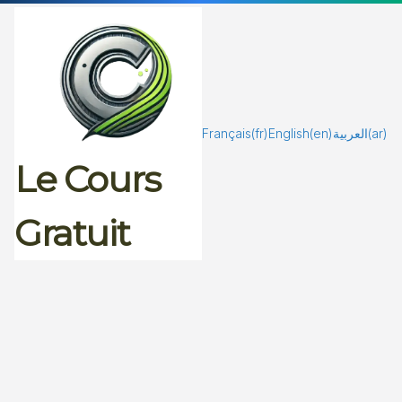
Passer
au
contenu
Français
(fr)
English
(en)
العربية
(ar)
Le Cours
Gratuit