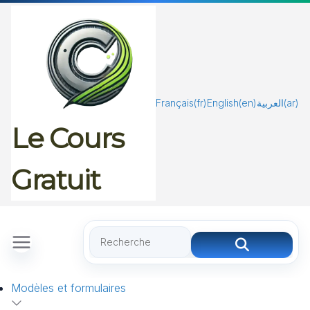
Passer
au
contenu
Français
(fr)
English
(en)
العربية
(ar)
Le Cours
Gratuit
Modèles et formulaires