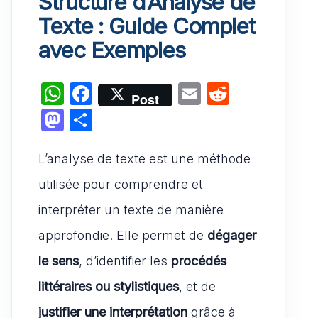
Structure d’Analyse de
Texte : Guide Complet
avec Exemples
W
F
E
R
Post
h
a
m
e
M
P
at
c
ai
d
a
ar
s
e
l
di
L’analyse de texte est une méthode
st
ta
A
b
t
o
g
utilisée pour comprendre et
p
o
d
er
interpréter un texte de manière
p
o
o
approfondie. Elle permet de
dégager
k
n
le sens
, d’identifier les
procédés
littéraires ou stylistiques
, et de
justifier une interprétation
grâce à