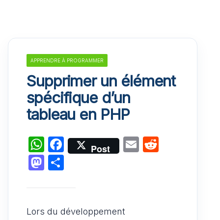
APPRENDRE À PROGRAMMER
Supprimer un élément
spécifique d’un
tableau en PHP
W
F
E
R
Post
h
a
m
e
M
P
at
c
ai
d
a
ar
s
e
l
di
st
ta
A
b
t
o
g
Lors du développement