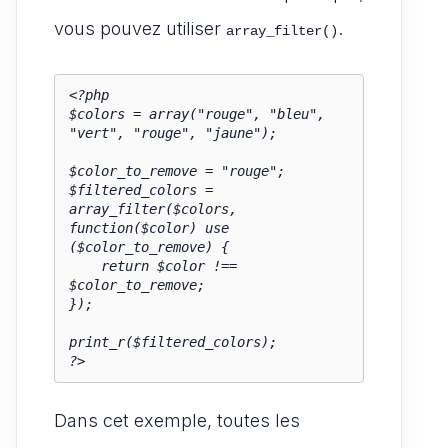
vous pouvez utiliser
.
array_filter()
<?php

$colors = array("rouge", "bleu", 
"vert", "rouge", "jaune");

$color_to_remove = "rouge";

$filtered_colors = 
array_filter($colors, 
function($color) use 
($color_to_remove) {

    return $color !== 
$color_to_remove;

});

print_r($filtered_colors);

?>
Dans cet exemple, toutes les