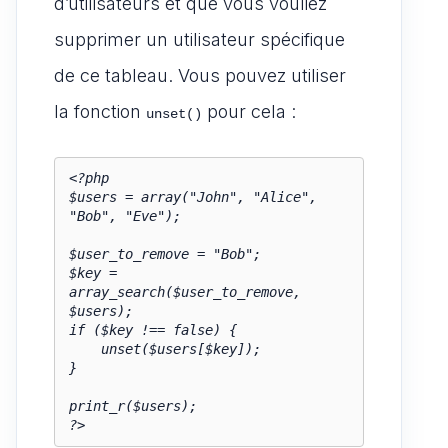
d’utilisateurs et que vous vouliez
supprimer un utilisateur spécifique
de ce tableau. Vous pouvez utiliser
la fonction
pour cela :
unset()
<?php

$users = array("John", "Alice", 
"Bob", "Eve");

$user_to_remove = "Bob";

$key = 
array_search($user_to_remove, 
$users);

if ($key !== false) {

    unset($users[$key]);

}

print_r($users);

?>