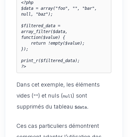
<?php

$data = array("foo", "", "bar", 
null, "baz");

$filtered_data = 
array_filter($data, 
function($value) {

    return !empty($value);

});

print_r($filtered_data);

?>
Dans cet exemple, les éléments
vides (
) et nuls (
) sont
""
null
supprimés du tableau
.
$data
Ces cas particuliers démontrent
comment adapter l’utilisation des