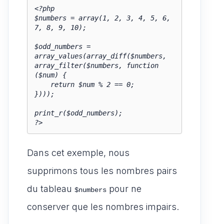
<?php

$numbers = array(1, 2, 3, 4, 5, 6, 
7, 8, 9, 10);

$odd_numbers = 
array_values(array_diff($numbers, 
array_filter($numbers, function 
($num) {

    return $num % 2 == 0;

})));

print_r($odd_numbers);

?>
Dans cet exemple, nous
supprimons tous les nombres pairs
du tableau
pour ne
$numbers
conserver que les nombres impairs.