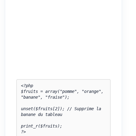
<?php

$fruits = array("pomme", "orange", 
"banane", "fraise");

unset($fruits[2]); // Supprime la 
banane du tableau

print_r($fruits);

?>