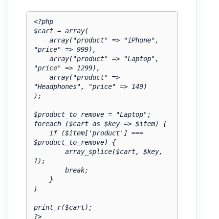
<?php

$cart = array(

    array("product" => "iPhone", 
"price" => 999),

    array("product" => "Laptop", 
"price" => 1299),

    array("product" => 
"Headphones", "price" => 149)

);

$product_to_remove = "Laptop";

foreach ($cart as $key => $item) {

    if ($item['product'] === 
$product_to_remove) {

        array_splice($cart, $key, 
1);

        break;

    }

}

print_r($cart);

?>