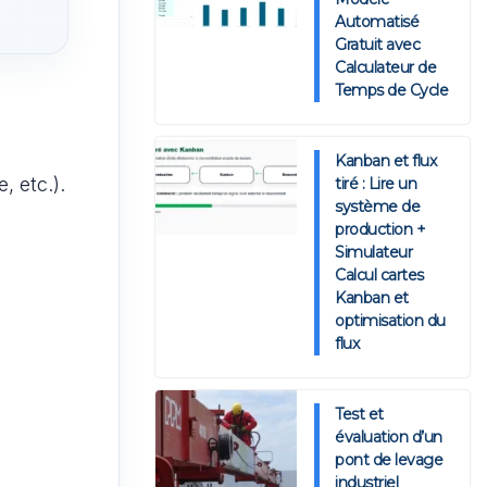
Automatisé
Gratuit avec
Calculateur de
Temps de Cycle
Kanban et flux
, etc.).
tiré : Lire un
système de
production +
Simulateur
Calcul cartes
Kanban et
optimisation du
flux
Test et
évaluation d’un
pont de levage
industriel