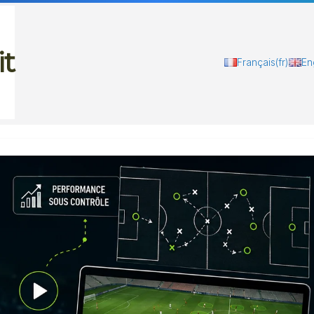
it
Français
(fr)
En