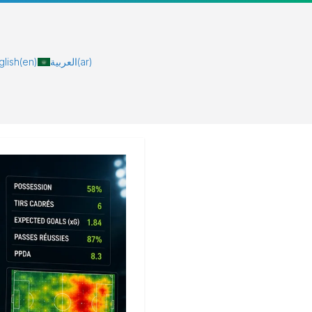
glish
(en)
العربية
(ar)