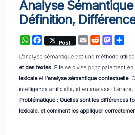
Analyse Sémantique C
Définition, Différenc
W
F
E
R
M
P
Post
h
a
m
e
a
ar
L’analyse sémantique est une méthode utilis
at
c
ai
d
st
ta
s
e
l
di
o
g
et des textes
. Elle se divise principalement 
A
b
t
d
er
lexicale
et
l’analyse sémantique contextuelle
. 
p
o
o
intelligence artificielle, et en analyse littéraire.
p
o
n
Problématique : Quelles sont les différences f
k
lexicale, et comment les appliquer correctemen