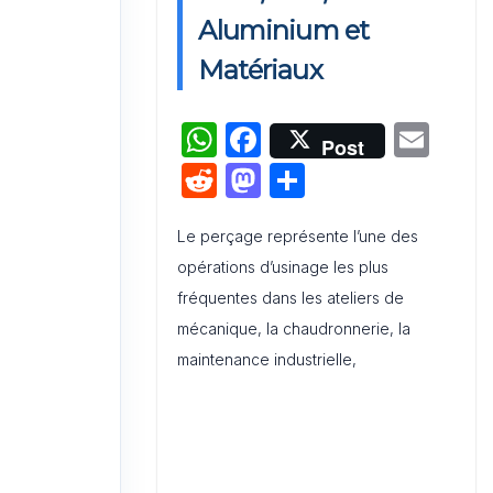
Activation de Marque : Mise en
Aluminium et
Œuvre et Modèle de Feuille de
Matériaux
Route
W
F
E
Audit de Communication
Post
Interne et Externe : Canevas
h
a
m
R
M
P
Word
at
c
ai
e
a
ar
s
e
l
Le perçage représente l’une des
d
st
ta
opérations d’usinage les plus
A
b
di
o
g
fréquentes dans les ateliers de
p
o
t
d
er
mécanique, la chaudronnerie, la
p
o
o
maintenance industrielle,
k
n