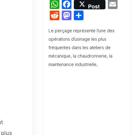
W
F
E
Post
h
a
m
R
M
P
Audit de Communication
at
c
ai
e
a
ar
Interne et Externe : Canevas
Word
s
e
l
Le perçage représente l’une des
d
st
ta
opérations d’usinage les plus
A
b
di
o
g
fréquentes dans les ateliers de
p
o
t
d
er
mécanique, la chaudronnerie, la
p
o
o
maintenance industrielle,
k
n
s
nt
 plus