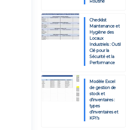
Routine
Checklist
Maintenance et
Hygiène des
Locaux
Industriels : Outil
Clé pour la
Sécurité et la
Performance
Modèle Excel
de gestion de
stock et
d’inventaires :
types
d’inventaires et
KPI’s