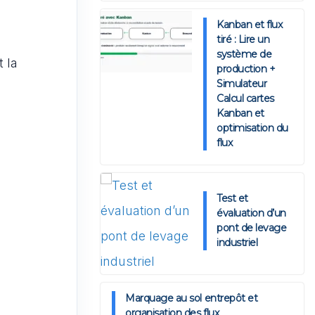
Kanban et flux
tiré : Lire un
système de
 la
production +
Simulateur
Calcul cartes
Kanban et
optimisation du
flux
Test et
évaluation d’un
pont de levage
industriel
Marquage au sol entrepôt et
organisation des flux