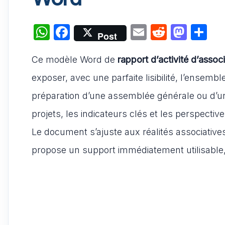
W
F
E
R
M
P
Post
h
a
m
e
a
ar
Ce modèle Word de
at
c
rapport d’activité d’associ
ai
d
st
ta
s
e
l
di
o
g
exposer, avec une parfaite lisibilité, l’ensemble
A
b
t
d
er
préparation d’une assemblée générale ou d’un
p
o
o
projets, les indicateurs clés et les perspecti
p
o
n
Le document s’ajuste aux réalités associatives,
k
propose un support immédiatement utilisable,