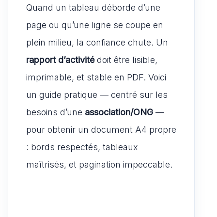
s
e
l
di
Quand un tableau déborde d’une
st
ta
A
b
t
o
g
page ou qu’une ligne se coupe en
p
o
d
er
plein milieu, la confiance chute. Un
p
o
o
rapport d’activité
doit être lisible,
k
n
imprimable, et stable en PDF. Voici
un guide pratique — centré sur les
besoins d’une
association/ONG
—
pour obtenir un document A4 propre
: bords respectés, tableaux
maîtrisés, et pagination impeccable.