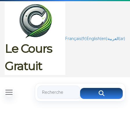
Passer
au
contenu
Français
(fr)
English
(en)
العربية
(ar)
Le Cours
Gratuit