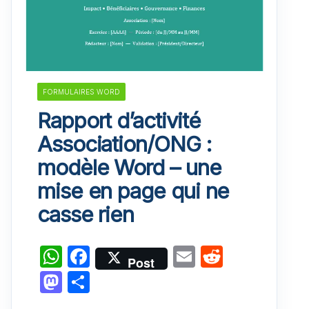
FORMULAIRES WORD
Rapport d’activité
Association/ONG :
modèle Word – une
mise en page qui ne
casse rien
W
F
E
R
Post
h
a
m
e
M
P
at
c
ai
d
a
ar