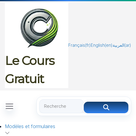
Passer
au
contenu
Français
(fr)
English
(en)
العربية
(ar)
Le Cours
Gratuit
Modèles et formulaires