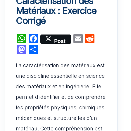
Caractérisation des
Matériaux : Exercice
Corrigé
W
F
E
R
Post
h
a
m
e
M
P
at
c
ai
d
a
ar
s
e
l
di
La caractérisation des matériaux est
st
ta
A
b
t
o
g
une discipline essentielle en science
p
o
d
er
des matériaux et en ingénierie. Elle
p
o
o
permet d’identifier et de comprendre
k
n
les propriétés physiques, chimiques,
mécaniques et structurelles d’un
matériau. Cette compréhension est