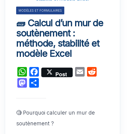
MODÈLES ET FORMULAIRES
🧱 Calcul d’un mur de
soutènement :
méthode, stabilité et
modèle Excel
W
F
E
R
Post
h
a
m
e
M
P
at
c
ai
d
a
ar
s
e
l
di
st
ta
A
b
t
o
g
🧐 Pourquoi calculer un mur de
p
o
d
er
soutènement ?
p
o
o