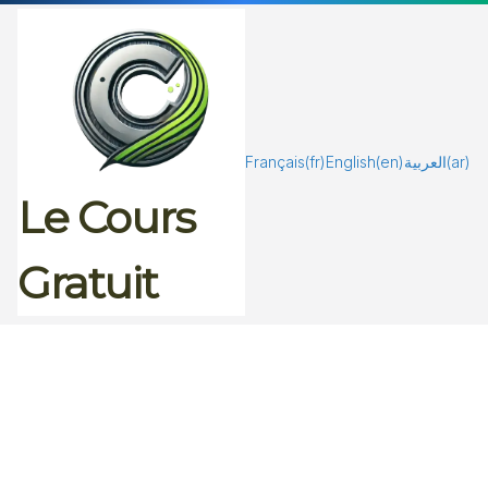
Passer
au
contenu
Français
(fr)
English
(en)
العربية
(ar)
Le Cours
Gratuit