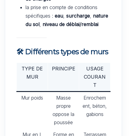
la prise en compte de conditions
spécifiques :
eau
,
surcharge
,
nature
du sol
,
niveau de déblai/remblai
🛠️ Différents types de murs
TYPE DE
PRINCIPE
USAGE
MUR
COURAN
T
Mur poids
Masse
Enrochem
propre
ent, béton,
oppose la
gabions
poussée
Mur en L
Forme en
Terrassem