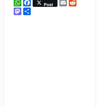
W
F
E
R
Post
h
a
m
e
M
P
at
c
ai
d
a
ar
s
e
l
di
st
ta
A
b
t
o
g
p
o
d
er
p
o
o
k
n