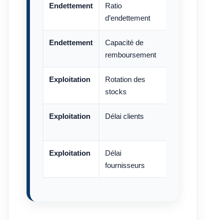
Endettement
Ratio
Dettes financi
d’endettement
propres
Endettement
Capacité de
Dettes financi
remboursement
Exploitation
Rotation des
Coût d’achat 
stocks
vendues / St
Exploitation
Délai clients
Créances clie
Exploitation
Délai
Dettes fourni
fournisseurs
360