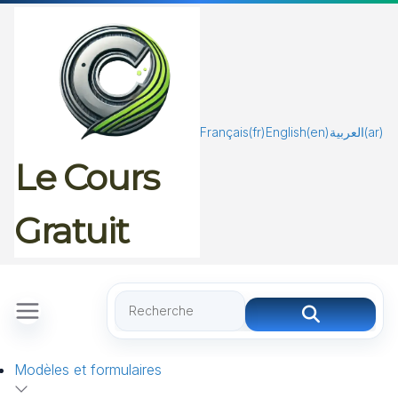
Passer
au
contenu
Français
(fr)
English
(en)
العربية
(ar)
Le Cours
Gratuit
Modèles et formulaires