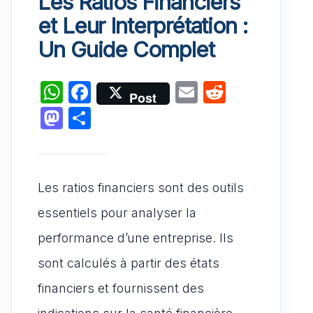
Les Ratios Financiers
et Leur Interprétation :
Un Guide Complet
W
F
E
R
Post
h
a
m
e
M
P
at
c
ai
d
a
ar
s
e
l
di
st
ta
A
b
t
o
g
Les ratios financiers sont des outils
p
o
d
er
essentiels pour analyser la
p
o
o
performance d’une entreprise. Ils
k
n
sont calculés à partir des états
financiers et fournissent des