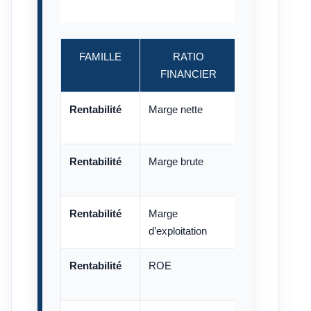
FAMILLE
RATIO
F
FINANCIER
Rentabilité
Marge nette
Résultat net / 
100
Rentabilité
Marge brute
Marge brute / C
100
Rentabilité
Marge
Résultat d’expl
d’exploitation
d’affaires × 10
Rentabilité
ROE
Résultat net /
100