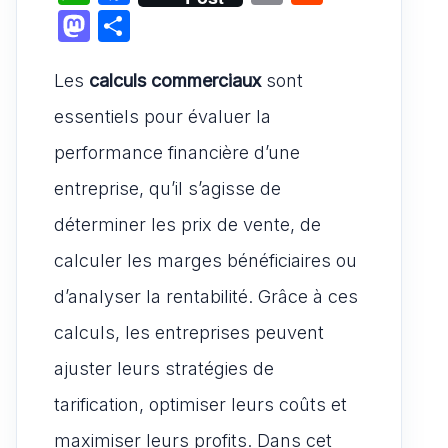
h
a
m
e
M
P
at
c
ai
d
a
ar
s
e
l
di
Les
calculs commerciaux
st
ta
sont
A
b
t
o
g
essentiels pour évaluer la
p
o
d
er
performance financière d’une
p
o
o
entreprise, qu’il s’agisse de
k
n
déterminer les prix de vente, de
calculer les marges bénéficiaires ou
d’analyser la rentabilité. Grâce à ces
calculs, les entreprises peuvent
ajuster leurs stratégies de
tarification, optimiser leurs coûts et
maximiser leurs profits. Dans cet