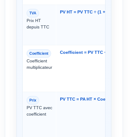
PV HT = PV TTC ÷ (1 + Taux TVA)
TVA
Prix HT
depuis TTC
Coefficient = PV TTC ÷ PA HT
Coefficient
Coefficient
multiplicateur
PV TTC = PA HT × Coefficient
Prix
PV TTC avec
coefficient