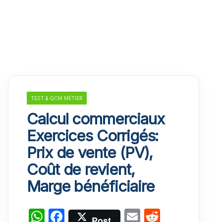
TEST & QCM MÉTIER
Calcul commerciaux
Exercices Corrigés:
Prix de vente (PV),
Coût de revient,
Marge bénéficiaire
W
F
E
R
Post