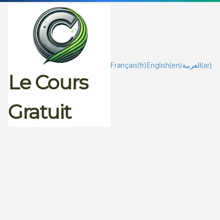
Passer
au
contenu
Français
(fr)
English
(en)
العربية
(ar)
Le Cours
Gratuit