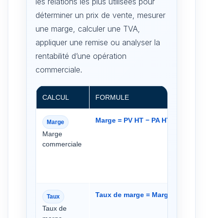
les relations les plus utilisées pour
déterminer un prix de vente, mesurer
une marge, calculer une TVA,
appliquer une remise ou analyser la
rentabilité d’une opération
commerciale.
CALCUL
FORMULE
Marge = PV HT − PA HT
Marge
Marge
commerciale
Taux de marge = Marge ÷ PA HT × 10
Taux
Taux de