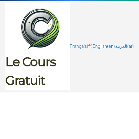
Passer
au
contenu
Français
(fr)
English
(en)
العربية
(ar)
Le Cours
Gratuit