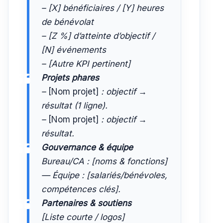
– [X] bénéficiaires / [Y] heures
de bénévolat
– [Z %] d’atteinte d’objectif /
[N] événements
– [Autre KPI pertinent]
Projets phares
–
[Nom projet]
: objectif →
résultat (1 ligne).
–
[Nom projet]
: objectif →
résultat.
Gouvernance & équipe
Bureau/CA : [noms & fonctions]
— Équipe : [salariés/bénévoles,
compétences clés].
Partenaires & soutiens
[Liste courte / logos]