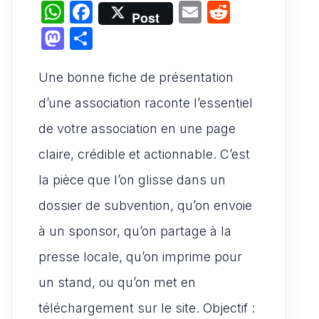
W
F
E
R
Post
h
a
m
e
M
P
at
c
ai
d
a
ar
s
e
l
di
Une bonne fiche de présentation
st
ta
A
b
t
o
g
d’une association raconte l’essentiel
p
o
d
er
de votre association en une page
p
o
o
claire, crédible et actionnable. C’est
k
n
la pièce que l’on glisse dans un
dossier de subvention, qu’on envoie
à un sponsor, qu’on partage à la
presse locale, qu’on imprime pour
un stand, ou qu’on met en
téléchargement sur le site. Objectif :