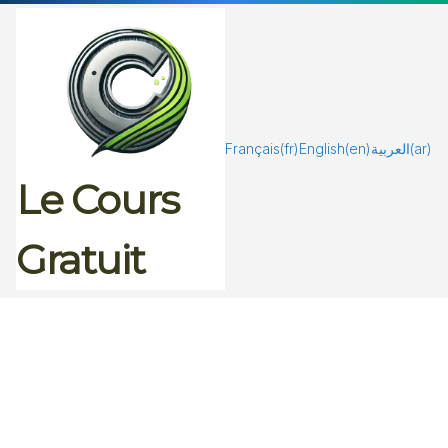
Passer
au
contenu
Français
(fr)
English
(en)
العربية
(ar)
Le Cours
Gratuit