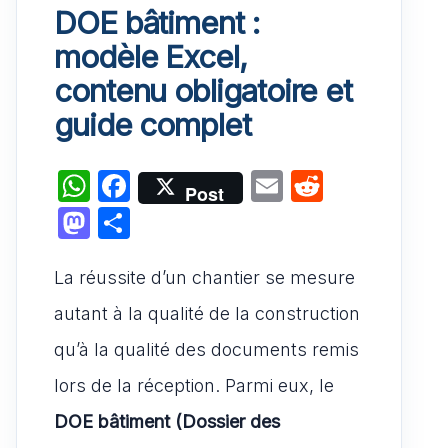
DOE bâtiment :
modèle Excel,
contenu obligatoire et
guide complet
W
F
E
R
Post
h
a
m
e
M
P
at
c
ai
d
a
ar
s
e
l
di
La réussite d’un chantier se mesure
st
ta
A
b
t
o
g
autant à la qualité de la construction
p
o
d
er
qu’à la qualité des documents remis
p
o
o
lors de la réception. Parmi eux, le
k
n
DOE bâtiment (Dossier des