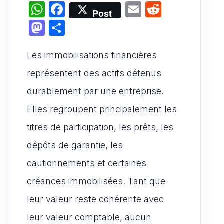
W
F
E
R
Post
h
a
m
e
M
P
at
c
ai
d
a
ar
s
e
l
di
Les immobilisations financières
st
ta
A
b
t
o
g
représentent des actifs détenus
p
o
d
er
durablement par une entreprise.
p
o
o
Elles regroupent principalement les
k
n
titres de participation, les prêts, les
dépôts de garantie, les
cautionnements et certaines
créances immobilisées. Tant que
leur valeur reste cohérente avec
leur valeur comptable, aucun