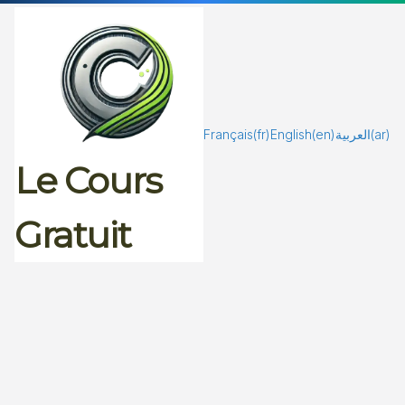
Passer
au
contenu
Français
(fr)
English
(en)
العربية
(ar)
Le Cours
Gratuit