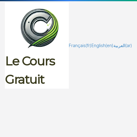
Passer
au
contenu
Français
(fr)
English
(en)
العربية
(ar)
Le Cours
Gratuit