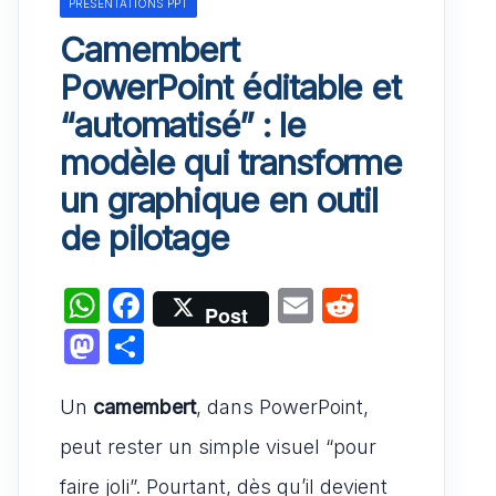
PRÉSENTATIONS PPT
Camembert
PowerPoint éditable et
“automatisé” : le
modèle qui transforme
un graphique en outil
de pilotage
W
F
E
R
Post
h
a
m
e
M
P
at
c
ai
d
a
ar
s
e
l
di
Un
camembert
st
ta
, dans PowerPoint,
A
b
t
o
g
peut rester un simple visuel “pour
p
o
d
er
faire joli”. Pourtant, dès qu’il devient