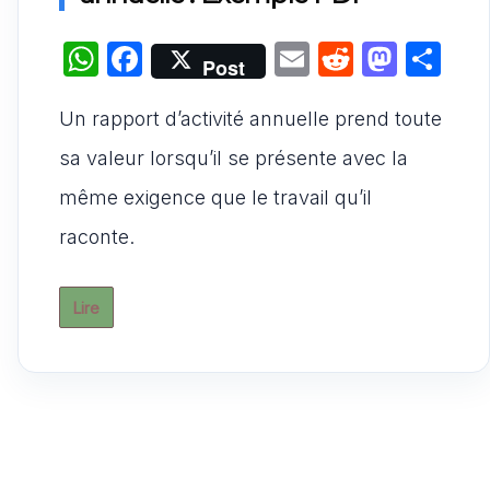
W
F
E
R
M
P
Post
h
a
m
e
a
ar
Un rapport d’activité annuelle prend toute
at
c
ai
d
st
ta
s
e
l
di
o
g
sa valeur lorsqu’il se présente avec la
A
b
t
d
er
même exigence que le travail qu’il
p
o
o
raconte.
p
o
n
k
Lire