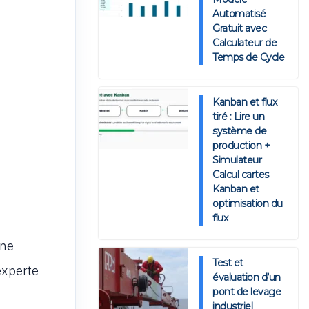
Automatisé
Gratuit avec
Calculateur de
Temps de Cycle
Kanban et flux
tiré : Lire un
système de
production +
Simulateur
Calcul cartes
Kanban et
optimisation du
flux
rne
Test et
experte
évaluation d’un
pont de levage
industriel