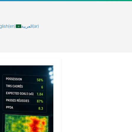
glish
(en)
العربية
(ar)