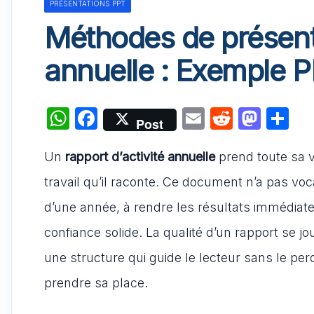
PRÉSENTATIONS PPT
Méthodes de présenta
annuelle : Exemple 
W
F
E
R
M
P
Post
h
a
m
e
a
ar
Un
rapport d’activité annuelle
at
c
ai
prend toute sa v
d
st
ta
s
e
l
di
o
g
travail qu’il raconte. Ce document n’a pas voc
A
b
t
d
er
d’une année, à rendre les résultats immédiat
p
o
o
confiance solide. La qualité d’un rapport se 
p
o
n
une structure qui guide le lecteur sans le per
k
prendre sa place.