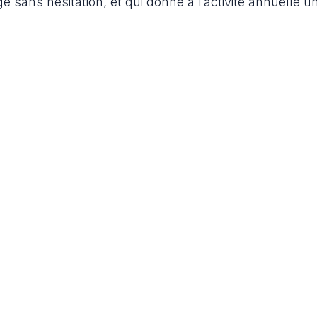
ge sans hésitation, et qui donne à l’activité annuelle u