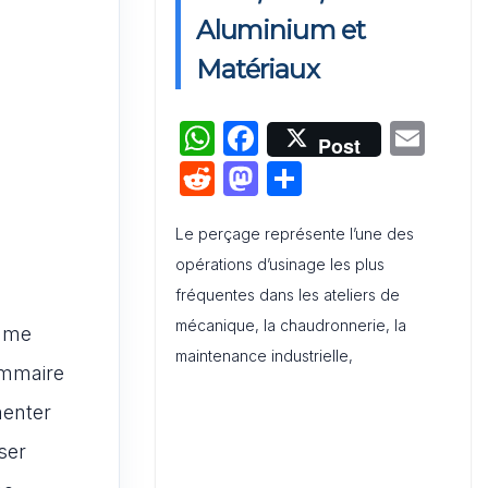
Activation de Marque : Mise en
Aluminium et
Œuvre et Modèle de Feuille de
Matériaux
Route
W
F
E
Audit de Communication
Post
Interne et Externe : Canevas
h
a
m
R
M
P
Word
at
c
ai
e
a
ar
s
e
l
Le perçage représente l’une des
d
st
ta
opérations d’usinage les plus
A
b
di
o
g
fréquentes dans les ateliers de
p
o
t
d
er
mécanique, la chaudronnerie, la
omme
p
o
o
maintenance industrielle,
k
ommaire
n
menter
ser