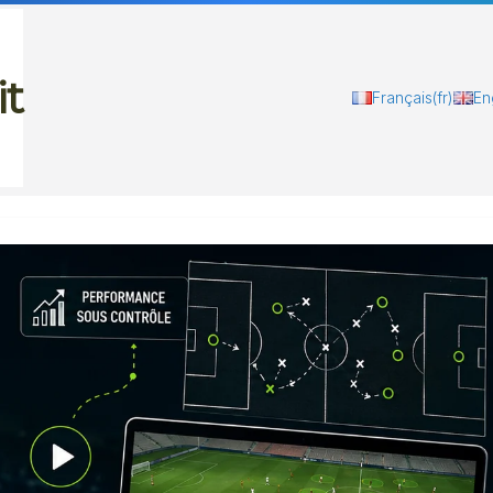
it
Français
(fr)
En