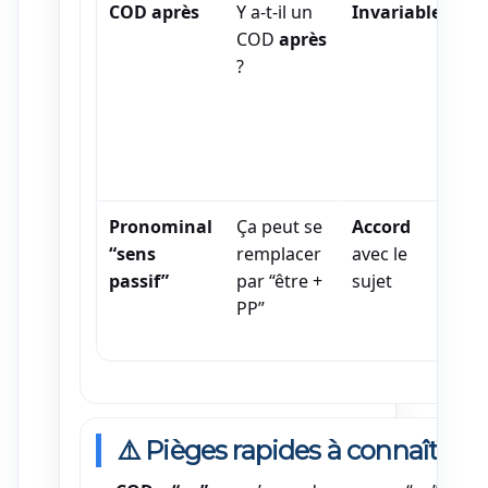
COD après
Y a-t-il un
Invariable
Ell
COD
après
so
?
les
ma
(C
ma
ap
Pronominal
Ça peut se
Accord
Ce
“sens
remplacer
avec le
p
passif”
par “être +
sujet
se
PP”
ve
vit
⚠️ Pièges rapides à connaître