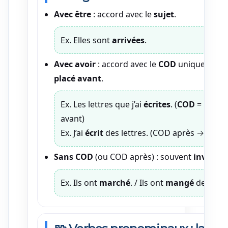
Avec être
: accord avec le
sujet
.
Ex. Elles sont
arrivées
.
Avec avoir
: accord avec le
COD
uniquement s’
placé avant
.
Ex. Les lettres que j’ai
écrites
. (
COD
= lettres
avant)
Ex. J’ai
écrit
des lettres. (COD après →
invar
Sans COD
(ou COD après) : souvent
invariab
Ex. Ils ont
marché
. / Ils ont
mangé
des pâte