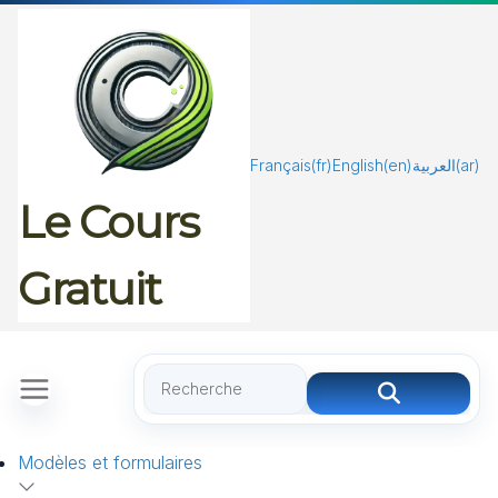
Passer
au
contenu
Français
(fr)
English
(en)
العربية
(ar)
Le Cours
Gratuit
Modèles et formulaires