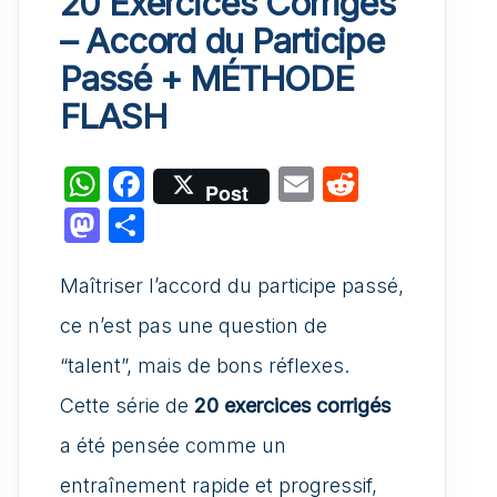
20 Exercices Corrigés
– Accord du Participe
Passé + MÉTHODE
FLASH
W
F
E
R
Post
h
a
m
e
M
P
at
c
ai
d
a
ar
s
e
l
di
Maîtriser l’accord du participe passé,
st
ta
A
b
t
o
g
ce n’est pas une question de
p
o
d
er
“talent”, mais de bons réflexes.
p
o
o
Cette série de
20 exercices corrigés
k
n
a été pensée comme un
entraînement rapide et progressif,