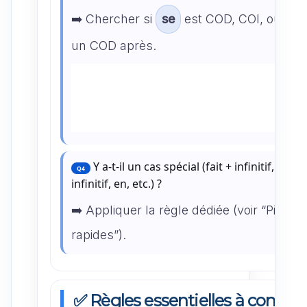
➡️ Chercher si
se
est COD, COI, ou s’il 
un COD après.
Y a-t-il un cas spécial (fait + infinitif, laissé
Q4
infinitif, en, etc.) ?
➡️ Appliquer la règle dédiée (voir “Pièges
rapides”).
✅ Règles essentielles à connaît