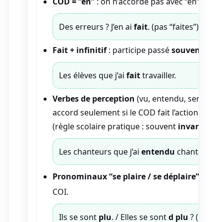
COD = “en”
: on n’accorde pas avec “en”.
Des erreurs ? J’en ai
fait
. (pas “faites”)
Fait + infinitif
: participe passé
souvent inva
Les élèves que j’ai
fait
travailler.
Verbes de perception
(vu, entendu, senti) + inf
accord seulement si le COD fait l’action de l’inf
(règle scolaire pratique : souvent
invariable
)
Les chanteurs que j’ai
entendu
chanter.
Pronominaux “se plaire / se déplaire”
:
se
COI.
Ils se sont
plu
. / Elles se sont
d plu
? (→ “dép