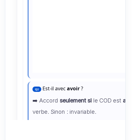
Est-il avec
avoir
?
Q2
➡️ Accord
seulement si
le COD est
avant
verbe. Sinon : invariable.