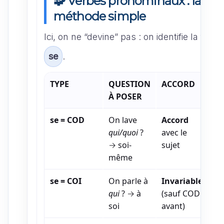
🧩 Verbes pronominaux : la
méthode simple
Ici, on ne “devine” pas : on identifie la fonc
se
.
TYPE
QUESTION
ACCORD
EX
À POSER
se = COD
On lave
Accord
Ell
qui/quoi
?
avec le
so
→ soi-
sujet
la
même
se = COI
On parle à
Invariable
Ell
qui
? → à
(sauf COD
so
soi
avant)
pa