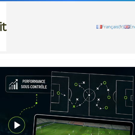
it
Français
(fr)
En