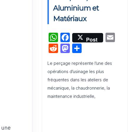
Activation de Marque : Mise en
Aluminium et
Œuvre et Modèle de Feuille de
Matériaux
Route
W
F
E
Audit de Communication
Post
Interne et Externe : Canevas
h
a
m
R
M
P
Word
at
c
ai
e
a
ar
s
e
l
Le perçage représente l’une des
d
st
ta
opérations d’usinage les plus
A
b
di
o
g
fréquentes dans les ateliers de
p
o
t
d
er
mécanique, la chaudronnerie, la
p
o
o
maintenance industrielle,
k
n
, une