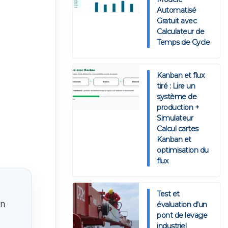
Automatisé
Gratuit avec
Calculateur de
Temps de Cycle
Kanban et flux
tiré : Lire un
système de
production +
Simulateur
Calcul cartes
Kanban et
optimisation du
flux
Test et
en
évaluation d’un
pont de levage
industriel