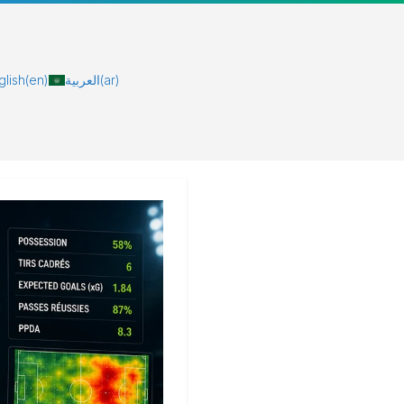
glish
(en)
العربية
(ar)