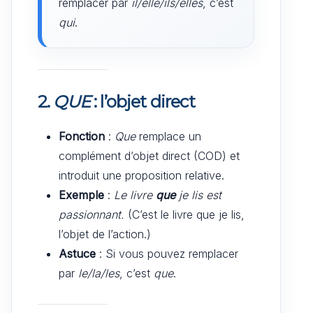
remplacer par
il/elle/ils/elles
, c’est
qui
.
2.
QUE
: l’objet direct
Fonction
:
Que
remplace un
complément d’objet direct (COD) et
introduit une proposition relative.
Exemple
:
Le livre
que
je lis est
passionnant.
(C’est le livre que je lis,
l’objet de l’action.)
Astuce
: Si vous pouvez remplacer
par
le/la/les
, c’est
que
.