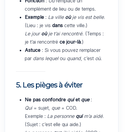
Fonction
:
Où
remplace un
complément de lieu ou de temps.
Exemple
:
La ville
où
je vis est belle.
(Lieu : je vis
dans
cette ville.)
Le jour
où
je t’ai rencontré.
(Temps :
je t’ai rencontré
ce jour-là
.)
Astuce
: Si vous pouvez remplacer
par
dans lequel
ou
quand
, c’est
où
.
5. Les pièges à éviter
Ne pas confondre
qui
et
que
:
Qui
= sujet,
que
= COD.
Exemple :
La personne
qui
m’a aidé.
(Sujet : c’est elle qui aide.)