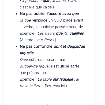
La personne
que
j’ai aidée.
(COD :
c’est elle que j’aide.)
Ne pas oublier l’accord avec
que
:
Si
que
remplace un COD placé avant
le verbe, le participe passé s’accorde.
Exemple :
Les fleurs
que
j’ai
cueillies
.
(Accord avec
fleurs
.)
Ne pas confondre
dont
et
duquel/de
laquelle
:
Dont
est plus courant, mais
duquel/de laquelle
est utilisé après
une préposition.
Exemple :
La table
sur laquelle
j’ai
posé le livre.
(Pas
dont
ici.)