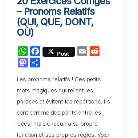
20 Exercices Corrigés
– Pronoms Relatifs
(QUI, QUE, DONT,
OÙ)
W
F
E
R
Post
h
a
m
e
M
P
at
c
ai
d
a
ar
s
e
l
di
Les pronoms relatifs ! Ces petits
st
ta
A
b
t
o
g
mots magiques qui relient les
p
o
d
er
phrases et évitent les répétitions. Ils
p
o
o
sont comme des ponts entre les
k
n
idées, mais chacun a sa propre
fonction et ses propres règles. Voici