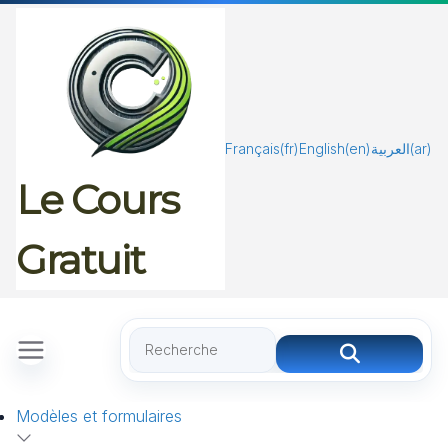
Passer
au
contenu
Français
(fr)
English
(en)
العربية
(ar)
Le Cours
Gratuit
Modèles et formulaires