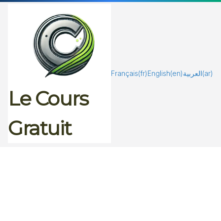
Passer
au
contenu
Français
(fr)
English
(en)
العربية
(ar)
Le Cours
Gratuit