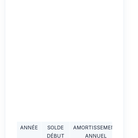
ANNÉE
SOLDE
AMORTISSEMENT
CH
DÉBUT
ANNUEL
DÉDU