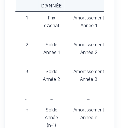
D’ANNÉE
1
Prix
Amortissement
Char
d’Achat
Année 1
2
Solde
Amortissement
Char
Année 1
Année 2
3
Solde
Amortissement
Char
Année 2
Année 3
…
…
…
n
Solde
Amortissement
Char
Année
Année n
(n-1)