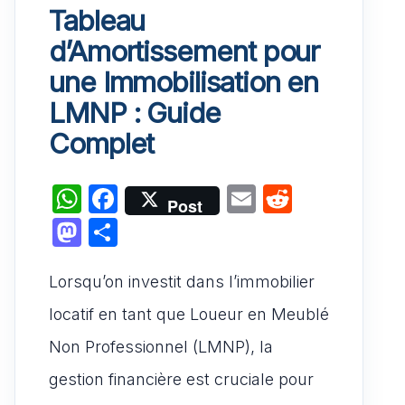
Tableau
d’Amortissement pour
une Immobilisation en
LMNP : Guide
Complet
W
F
E
R
Post
h
a
m
e
M
P
at
c
ai
d
a
ar
s
e
l
di
Lorsqu’on investit dans l’immobilier
st
ta
A
b
t
o
g
locatif en tant que Loueur en Meublé
p
o
d
er
Non Professionnel (LMNP), la
p
o
o
gestion financière est cruciale pour
k