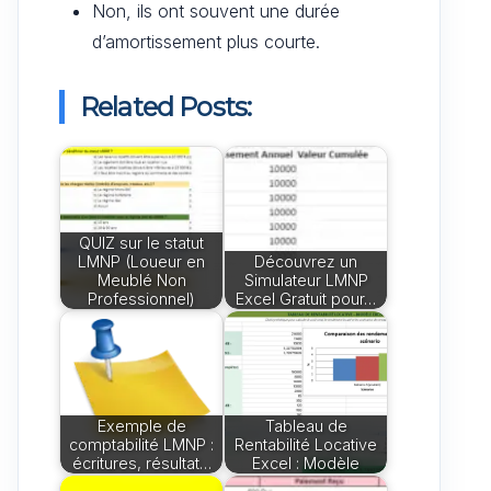
Non, ils ont souvent une durée
d’amortissement plus courte.
Related Posts:
QUIZ sur le statut
LMNP (Loueur en
Découvrez un
Meublé Non
Simulateur LMNP
Professionnel)
Excel Gratuit pour…
Exemple de
Tableau de
comptabilité LMNP :
Rentabilité Locative
écritures, résultat…
Excel : Modèle