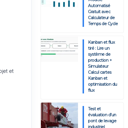
Automatisé
Gratuit avec
Calculateur de
Temps de Cycle
Kanban et flux
tiré : Lire un
système de
production +
Simulateur
jet et
Calcul cartes
Kanban et
optimisation du
flux
Test et
évaluation d’un
pont de levage
industriel