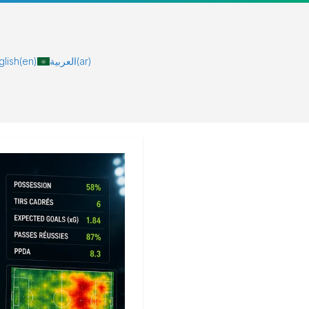
glish
(en)
العربية
(ar)