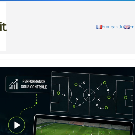
it
Français
(fr)
En