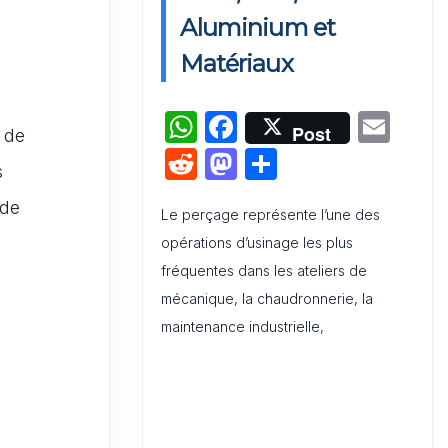
Activation de Marque : Mise en
Aluminium et
Œuvre et Modèle de Feuille de
Matériaux
Route
W
F
E
Audit de Communication
Post
 de
Interne et Externe : Canevas
h
a
m
R
M
P
Word
s
at
c
ai
e
a
ar
 de
s
e
l
Le perçage représente l’une des
d
st
ta
opérations d’usinage les plus
A
b
di
o
g
fréquentes dans les ateliers de
p
o
t
d
er
mécanique, la chaudronnerie, la
p
o
o
maintenance industrielle,
k
n