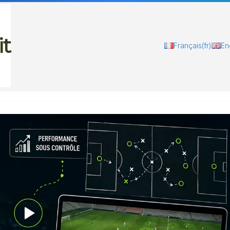
it
Français
(fr)
En