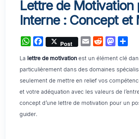
Lettre de Motivation
Interne : Concept et
W
F
E
R
M
P
Post
h
a
m
e
a
ar
La
lettre de motivation
at
c
est un élément clé dans
ai
d
st
ta
s
e
l
di
o
g
particulièrement dans des domaines spécialisés
A
b
t
d
er
seulement de mettre en relief vos compétence
p
o
o
et votre adéquation avec les valeurs de l’entr
p
o
n
concept d’une lettre de motivation pour un p
k
guider.