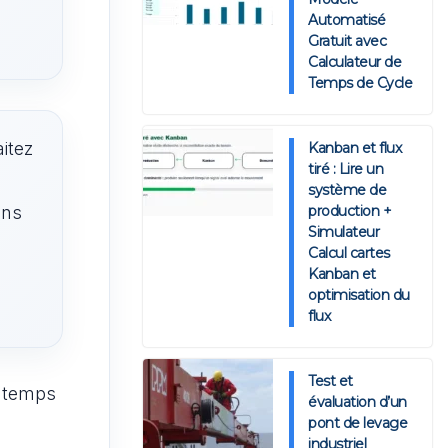
Automatisé
Gratuit avec
Calculateur de
Temps de Cycle
itez
Kanban et flux
tiré : Lire un
système de
ons
production +
Simulateur
Calcul cartes
Kanban et
optimisation du
flux
Test et
n temps
évaluation d’un
pont de levage
industriel