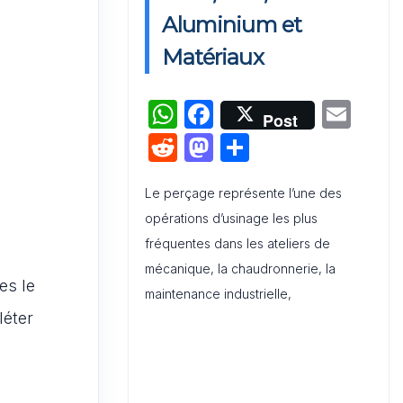
Interne et Externe : Canevas
Aluminium et
Word
Matériaux
Tableau de compétences
W
F
E
professionnelles pour les 10
Post
métiers du marketing les plus
h
a
m
R
M
P
recherchés
at
c
ai
e
a
ar
s
e
l
Le perçage représente l’une des
d
st
ta
opérations d’usinage les plus
A
b
di
o
g
fréquentes dans les ateliers de
p
o
t
d
er
mécanique, la chaudronnerie, la
p
o
o
es le
maintenance industrielle,
k
n
léter