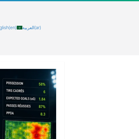
glish
(en)
العربية
(ar)