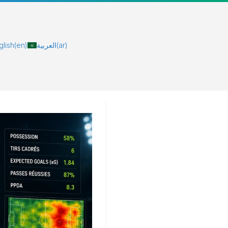
glish
(en)
العربية
(ar)