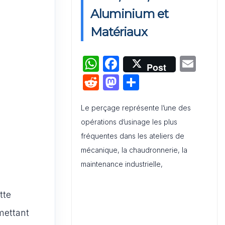
Aluminium et
Matériaux
Modèle
Excel Plan
d’Action
W
F
E
Marketing
Post
qui Change
h
a
m
R
M
P
Tout
at
c
ai
e
a
ar
s
e
l
Le perçage représente l’une des
d
st
ta
opérations d’usinage les plus
A
b
di
o
g
fréquentes dans les ateliers de
p
o
t
d
er
mécanique, la chaudronnerie, la
p
o
o
maintenance industrielle,
k
n
tte
mettant