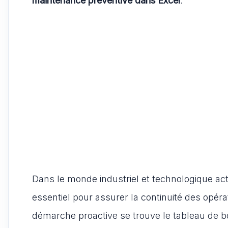
s
e
l
di
o
g
A
b
t
d
er
p
o
o
p
o
n
k
Dans le monde industriel et technologique act
essentiel pour assurer la continuité des opér
démarche proactive se trouve le tableau de b