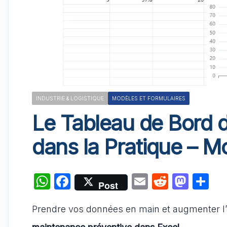
INDUSTRIE & LOGISTIQUE
MODÈLES ET FORMULAIRES
Le Tableau de Bord 
dans la Pratique – M
W
F
E
R
M
P
Post
h
a
m
e
a
ar
Prendre vos données en main et augmenter l’e
at
c
ai
d
st
ta
maintenance préventive dans Excel
.