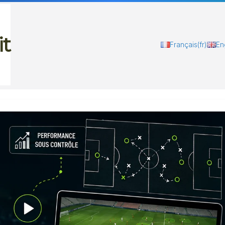
it
Français
(fr)
En