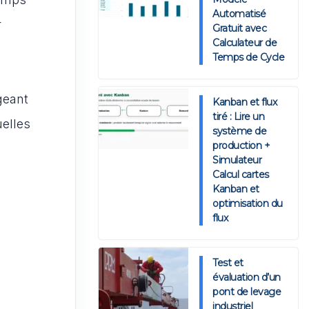
Automatisé
r
Gratuit avec
Calculateur de
Temps de Cycle
geant
Kanban et flux
tiré : Lire un
uelles
système de
production +
Simulateur
Calcul cartes
Kanban et
optimisation du
flux
Test et
évaluation d’un
pont de levage
industriel