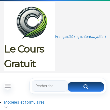
Passer
au
contenu
Français
(fr)
English
(en)
العربية
(ar)
Le Cours
Gratuit
Modèles et formulaires