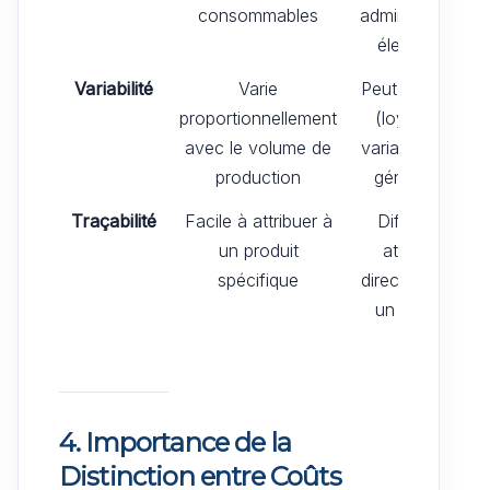
consommables
administratifs,
électricité
Variabilité
Varie
Peut être fixe
proportionnellement
(loyer) ou
avec le volume de
variable (frais
production
généraux)
Traçabilité
Facile à attribuer à
Difficile à
un produit
attribuer
spécifique
directement à
un produit
4. Importance de la
Distinction entre Coûts