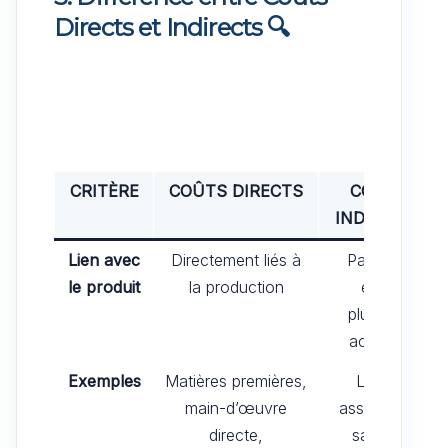
Directs et Indirects
🔍
CRITÈRE
COÛTS DIRECTS
COÛTS
INDIRECTS
Lien avec
Directement liés à
Partagés
le produit
la production
entre
plusieurs
activités
Exemples
Matières premières,
Loyer,
main-d’œuvre
assurance,
directe,
salaires