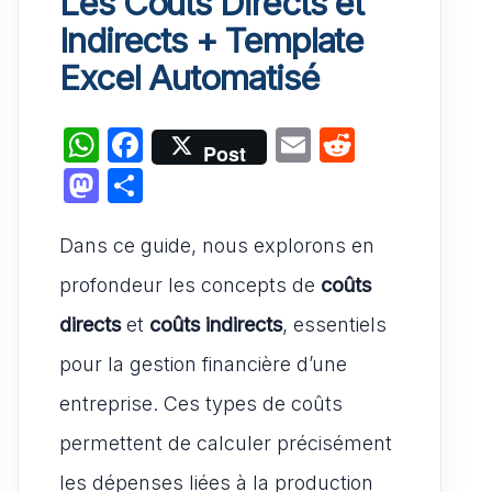
Les Coûts Directs et
Indirects + Template
Excel Automatisé
W
F
E
R
Post
h
a
m
e
M
P
at
c
ai
d
a
ar
s
e
l
di
Dans ce guide, nous explorons en
st
ta
A
b
t
o
g
profondeur les concepts de
coûts
p
o
d
er
directs
et
coûts indirects
, essentiels
p
o
o
pour la gestion financière d’une
k
n
entreprise. Ces types de coûts
permettent de calculer précisément
les dépenses liées à la production