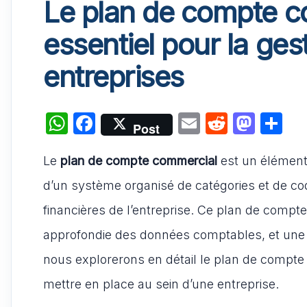
Le plan de compte co
essentiel pour la ges
entreprises
W
F
E
R
M
P
Post
h
a
m
e
a
ar
Le
plan de compte commercial
at
c
ai
est un élément 
d
st
ta
s
e
l
di
o
g
d’un système organisé de catégories et de code
A
b
t
d
er
financières de l’entreprise. Ce plan de compt
p
o
o
approfondie des données comptables, et une pr
p
o
n
nous explorerons en détail le plan de compte
k
mettre en place au sein d’une entreprise.