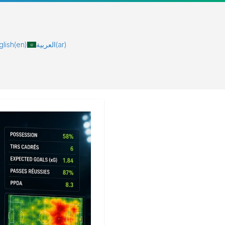
glish
(en)
العربية
(ar)