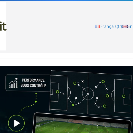
it
Français
(fr)
En