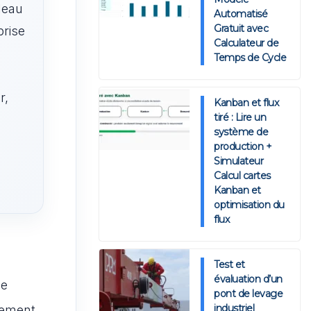
bleau
Automatisé
Gratuit avec
prise
Calculateur de
Temps de Cycle
r,
Kanban et flux
tiré : Lire un
système de
production +
Simulateur
Calcul cartes
Kanban et
optimisation du
flux
Test et
évaluation d’un
de
pont de levage
industriel
alement