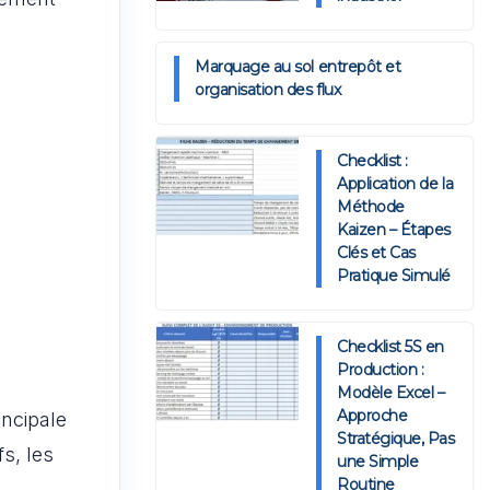
Marquage au sol entrepôt et
organisation des flux
Checklist :
Application de la
Méthode
Kaizen – Étapes
Clés et Cas
Pratique Simulé
Checklist 5S en
Production :
Modèle Excel –
Approche
incipale
Stratégique, Pas
s, les
une Simple
Routine