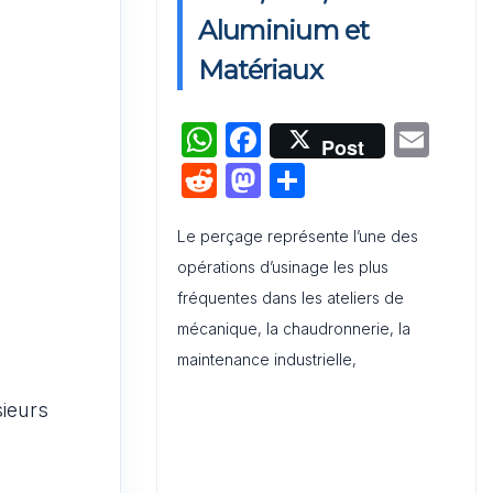
Activation de Marque : Mise en
Aluminium et
Œuvre et Modèle de Feuille de
Matériaux
Route
W
F
E
Audit de Communication
Post
Interne et Externe : Canevas
h
a
m
R
M
P
Word
at
c
ai
e
a
ar
s
e
l
Le perçage représente l’une des
d
st
ta
opérations d’usinage les plus
A
b
di
o
g
fréquentes dans les ateliers de
p
o
t
d
er
mécanique, la chaudronnerie, la
p
o
o
maintenance industrielle,
k
n
sieurs