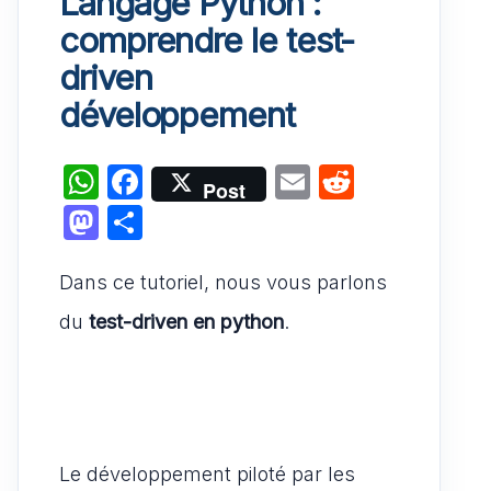
Langage Python :
comprendre le test-
driven
développement
W
F
E
R
Post
h
a
m
e
M
P
at
c
ai
d
a
ar
s
e
l
di
Dans ce tutoriel, nous vous parlons
st
ta
A
b
t
o
g
du
test-driven en python
.
p
o
d
er
p
o
o
k
n
Le développement piloté par les