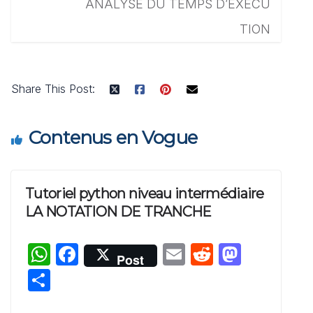
ANALYSE DU TEMPS D’EXÉCU
TION
Share This Post:
Contenus en Vogue
Tutoriel python niveau intermédiaire
LA NOTATION DE TRANCHE
W
F
E
R
M
Post
h
a
m
e
a
P
at
c
ai
d
st
ar