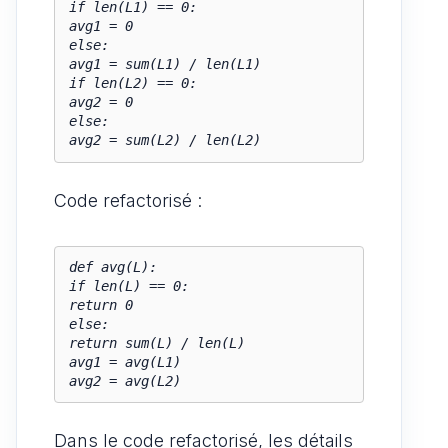
if len(L1) == 0:

avg1 = 0

else:

avg1 = sum(L1) / len(L1)

if len(L2) == 0:

avg2 = 0

else:

avg2 = sum(L2) / len(L2)
Code refactorisé :
def avg(L):

if len(L) == 0:

return 0

else:

return sum(L) / len(L)

avg1 = avg(L1)

avg2 = avg(L2)
Dans le code refactorisé, les détails