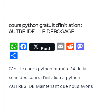
cours python gratuit d’initiation :
AUTRE IDE – LE DÉBOGAGE
W
F
E
R
M
Post
h
a
m
e
a
P
at
c
ai
d
st
ar
s
e
l
di
o
C’est le cours python numéro 14 de la
ta
A
b
t
d
g
série des cours d’initiation à python.
p
o
o
er
AUTRES IDE Maintenant que nous avons
p
o
n
k