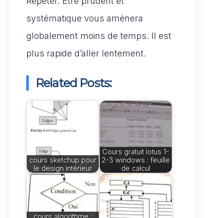
Répéter. Être prudent et
systématique vous amènera
globalement moins de temps. Il est
plus rapide d’aller lentement.
Related Posts:
Cours gratuit lotus 1-
cours sketchup pour
2-3 windows : feuille
le design intérieur
de calcul
cours algorithme :