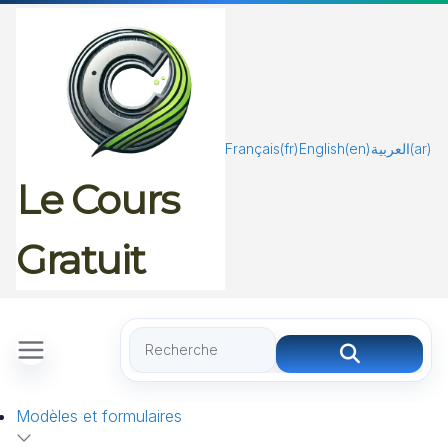
Passer
au
contenu
Français
(fr)
English
(en)
العربية
(ar)
Le Cours
Gratuit
Modèles et formulaires