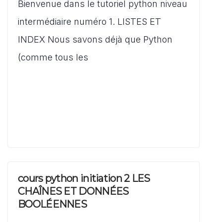
s
e
l
di
o
Bienvenue dans le tutoriel python niveau
ta
A
b
t
d
g
intermédiaire numéro 1. LISTES ET
p
o
o
er
INDEX Nous savons déjà que Python
p
o
n
(comme tous les
k
cours python initiation 2 LES
CHAÎNES ET DONNÉES
BOOLÉENNES