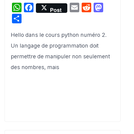
W
F
E
R
M
Post
h
a
m
e
a
P
at
c
ai
d
st
ar
s
e
l
di
o
Hello dans le cours python numéro 2.
ta
A
b
t
d
g
Un langage de programmation doit
p
o
o
er
permettre de manipuler non seulement
p
o
n
des nombres, mais
k