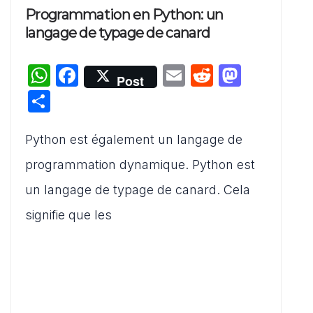
Programmation en Python: un
langage de typage de canard
W
F
E
R
M
Post
h
a
m
e
a
P
at
c
ai
d
st
ar
s
e
l
di
o
Python est également un langage de
ta
A
b
t
d
g
programmation dynamique. Python est
p
o
o
er
un langage de typage de canard. Cela
p
o
n
signifie que les
k