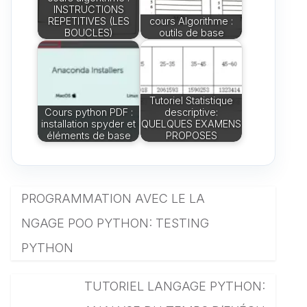
INSTRUCTIONS
REPETITIVES (LES
cours Algorithme :
BOUCLES)
outils de base
Tutoriel Statistique
Cours python PDF :
descriptive:
installation spyder et
QUELQUES EXAMENS
éléments de base
PROPOSES
PROGRAMMATION AVEC LE LA
NGAGE POO PYTHON: TESTING
PYTHON
TUTORIEL LANGAGE PYTHON: