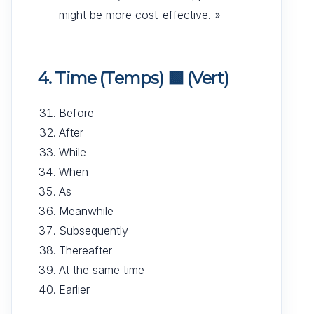
might be more cost-effective. »
4. Time (Temps)
🟩
(Vert)
Before
After
While
When
As
Meanwhile
Subsequently
Thereafter
At the same time
Earlier