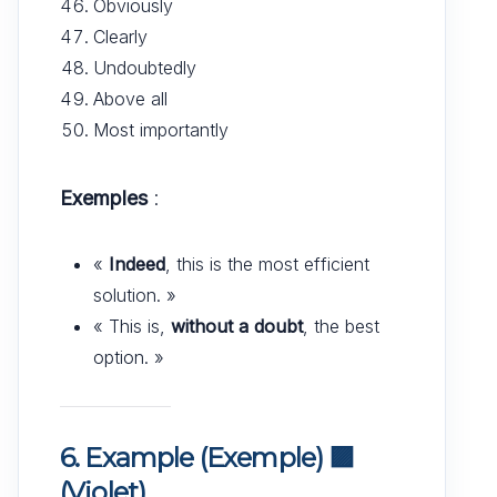
Obviously
Clearly
Undoubtedly
Above all
Most importantly
Exemples
:
«
Indeed
, this is the most efficient
solution. »
« This is,
without a doubt
, the best
option. »
6. Example (Exemple)
🟪
(Violet)