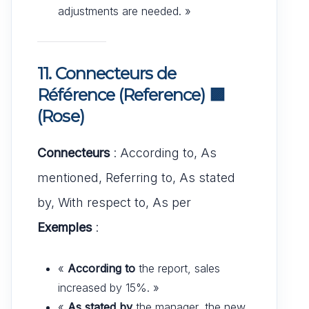
adjustments are needed. »
11. Connecteurs de
Référence (Reference)
🟪
(Rose)
Connecteurs
: According to, As
mentioned, Referring to, As stated
by, With respect to, As per
Exemples
:
«
According to
the report, sales
increased by 15%. »
«
As stated by
the manager, the new