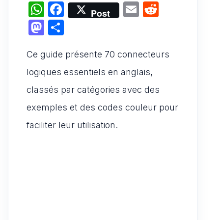
W
F
E
R
Post
h
a
m
e
M
P
at
c
ai
d
a
ar
s
e
l
di
Ce guide présente 70 connecteurs
st
ta
A
b
t
o
g
logiques essentiels en anglais,
p
o
d
er
classés par catégories avec des
p
o
o
exemples et des codes couleur pour
k
n
faciliter leur utilisation.