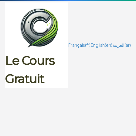
Passer
au
contenu
Français
(fr)
English
(en)
العربية
(ar)
Le Cours
Gratuit