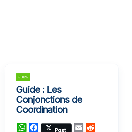
GUIDE
Guide : Les
Conjonctions de
Coordination
W
F
E
R
Post