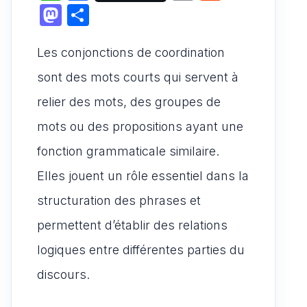
h
a
m
e
M
P
at
c
ai
d
a
ar
s
e
l
di
Les conjonctions de coordination
st
ta
A
b
t
o
g
sont des mots courts qui servent à
p
o
d
er
relier des mots, des groupes de
p
o
o
mots ou des propositions ayant une
k
n
fonction grammaticale similaire.
Elles jouent un rôle essentiel dans la
structuration des phrases et
permettent d’établir des relations
logiques entre différentes parties du
discours.