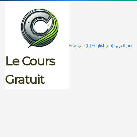
Passer
au
contenu
Français
(fr)
English
(en)
العربية
(ar)
Le Cours
Gratuit