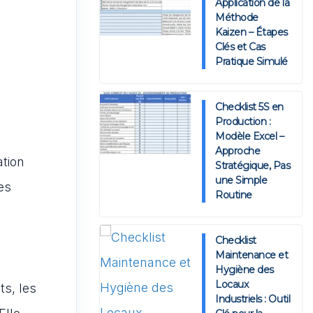
Application de la
Méthode
Kaizen – Étapes
Clés et Cas
Pratique Simulé
Checklist 5S en
Production :
Modèle Excel –
Approche
ation
Stratégique, Pas
une Simple
es
Routine
Checklist
Maintenance et
Hygiène des
Locaux
ts, les
Industriels : Outil