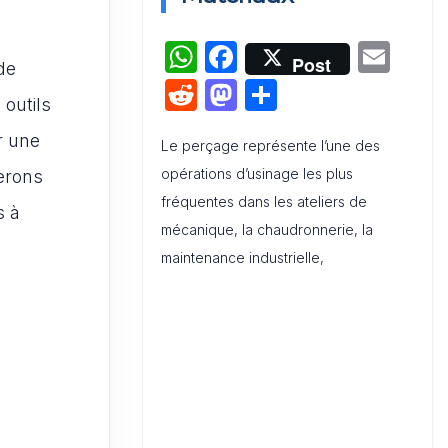
W
F
E
Tableau de compétences
Post
de
professionnelles pour les 10
h
a
m
R
M
P
métiers du marketing les plus
 outils
at
c
ai
e
a
ar
recherchés
ir une
s
e
l
Le perçage représente l’une des
d
st
ta
opérations d’usinage les plus
A
b
rerons
di
o
g
fréquentes dans les ateliers de
p
o
s à
t
d
er
mécanique, la chaudronnerie, la
p
o
o
maintenance industrielle,
k
n