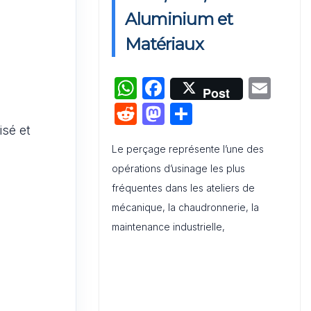
Interne et Externe : Canevas
Aluminium et
Word
Matériaux
Tableau de compétences
W
F
E
professionnelles pour les 10
Post
métiers du marketing les plus
h
a
m
R
M
P
recherchés
at
c
ai
e
a
ar
isé et
s
e
l
Le perçage représente l’une des
d
st
ta
opérations d’usinage les plus
A
b
di
o
g
fréquentes dans les ateliers de
p
o
t
d
er
mécanique, la chaudronnerie, la
p
o
o
maintenance industrielle,
k
n