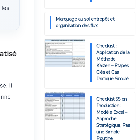
 les
Marquage au sol entrepôt et
organisation des flux
Checklist :
atisé
Application de la
Méthode
Kaizen – Étapes
Clés et Cas
Pratique Simulé
e. Il
bonne
Checklist 5S en
Production :
Modèle Excel –
Approche
Stratégique, Pas
une Simple
Routine