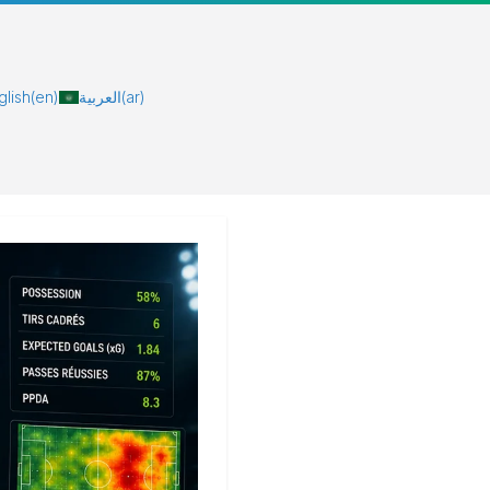
glish
(en)
العربية
(ar)