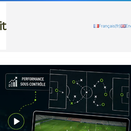
it
Français
(fr)
En