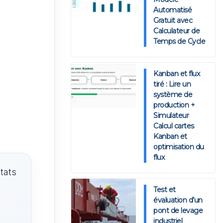
Automatisé
Gratuit avec
Calculateur de
Temps de Cycle
Kanban et flux
tiré : Lire un
système de
production +
Simulateur
Calcul cartes
Kanban et
optimisation du
flux
tats
Test et
évaluation d’un
pont de levage
industriel