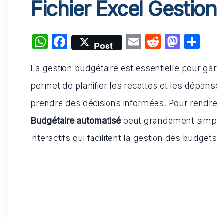
Fichier Excel Gestio
W
F
E
R
M
P
Post
h
a
m
e
a
ar
La gestion budgétaire est essentielle pour gar
at
c
ai
d
st
ta
s
e
l
di
o
g
permet de planifier les recettes et les dépense
A
b
t
d
er
prendre des décisions informées. Pour rendre
p
o
o
Budgétaire automatisé
peut grandement simpli
p
o
n
interactifs qui facilitent la gestion des budget
k