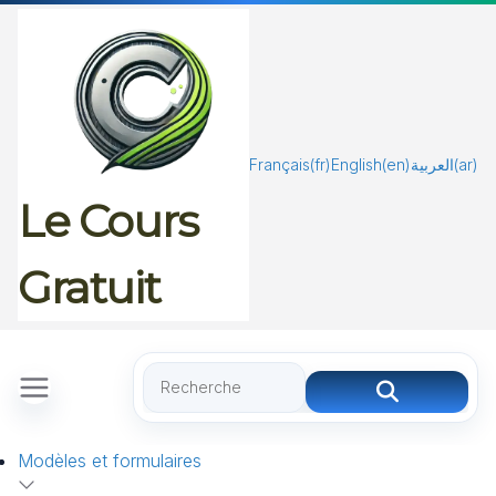
Passer
au
contenu
Français
(fr)
English
(en)
العربية
(ar)
Le Cours
Gratuit
Modèles et formulaires