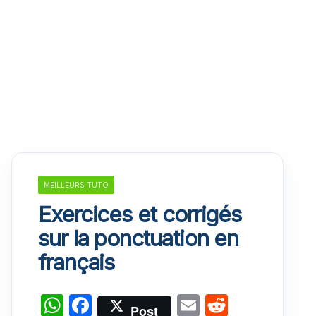
MEILLEURS TUTO
Exercices et corrigés
sur la ponctuation en
français
W
F
E
R
Post