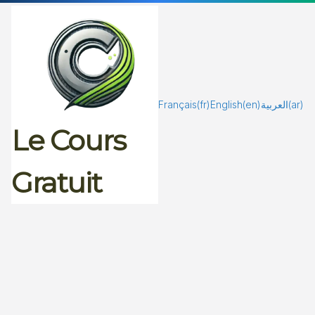
Passer
au
contenu
Français
(fr)
English
(en)
العربية
(ar)
Le Cours
Gratuit