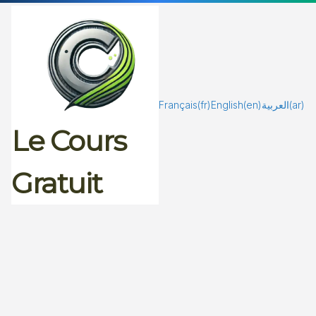
Passer
au
contenu
Français
(fr)
English
(en)
العربية
(ar)
Le Cours
Gratuit