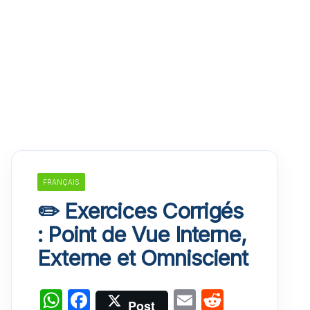
FRANÇAIS
✏️ Exercices Corrigés
: Point de Vue Interne,
Externe et Omniscient
W
F
E
R
Post