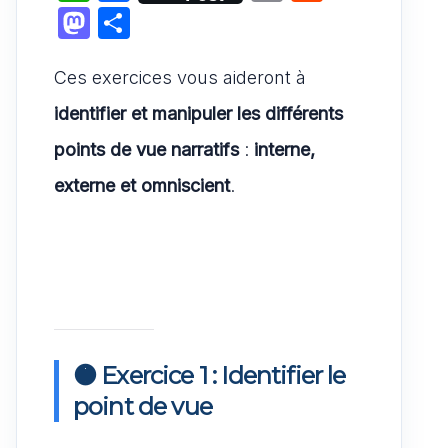
h
a
m
e
M
P
at
c
ai
d
a
ar
s
e
l
di
Ces exercices vous aideront à
st
ta
A
b
t
o
g
identifier et manipuler les différents
p
o
d
er
points de vue narratifs
:
interne,
p
o
o
externe et omniscient
.
k
n
🟠 Exercice 1 : Identifier le
point de vue