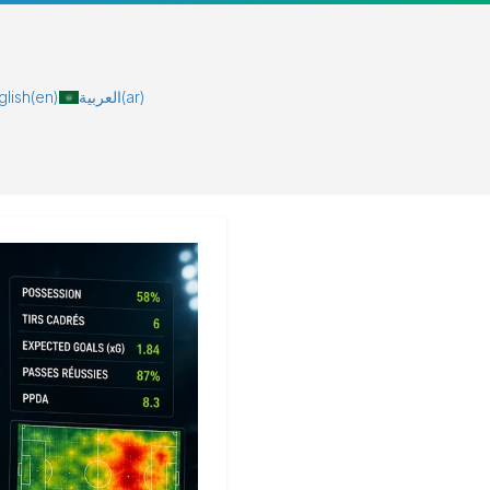
glish
(en)
العربية
(ar)