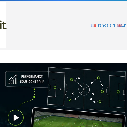
it
Français
(fr)
En