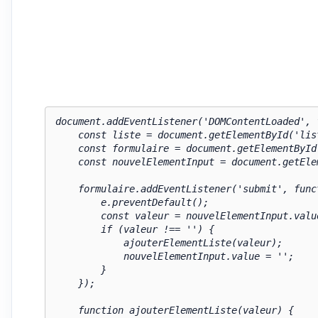
document.addEventListener('DOMContentLoaded', f
    const liste = document.getElementById('liste');

    const formulaire = document.getElementById('formulaire');

    const nouvelElementInput = document.getElementById('nouvelElement');

    formulaire.addEventListener('submit', function(e) {

        e.preventDefault();

        const valeur = nouvelElementInput.value.trim();

        if (valeur !== '') {

            ajouterElementListe(valeur);

            nouvelElementInput.value = '';

        }

    });

    function ajouterElementListe(valeur) {
