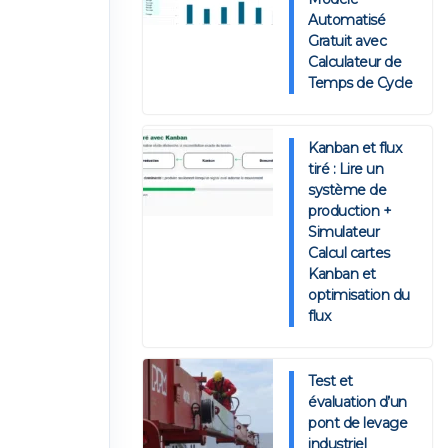
Automatisé
Gratuit avec
Calculateur de
Temps de Cycle
Kanban et flux
tiré : Lire un
système de
production +
Simulateur
Calcul cartes
Kanban et
optimisation du
flux
Test et
évaluation d’un
pont de levage
industriel