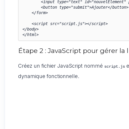
        <input type="text" id="nouvelElement" placeholder="Ajouter un nouvel élément">

        <button type="submit">Ajouter</button>

    </form>

    <script src="script.js"></script>

</body>

</html>
Étape 2 : JavaScript pour gérer la
Créez un fichier JavaScript nommé
e
script.js
dynamique fonctionnelle.