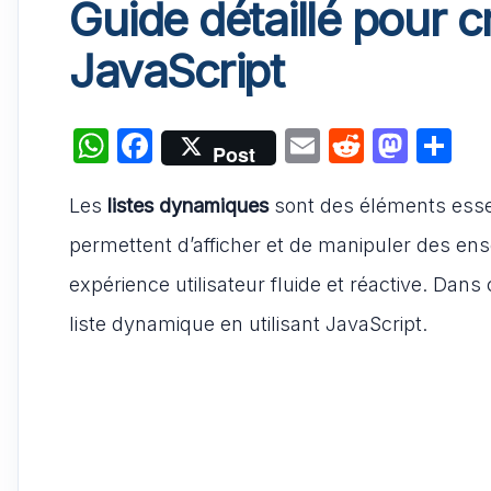
Guide détaillé pour 
JavaScript
W
F
E
R
M
P
Post
h
a
m
e
a
ar
Les
listes dynamiques
at
c
sont des éléments esse
ai
d
st
ta
s
e
l
di
o
g
permettent d’afficher et de manipuler des ens
A
b
t
d
er
expérience utilisateur fluide et réactive. Dan
p
o
o
liste dynamique en utilisant JavaScript.
p
o
n
k