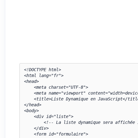
<!DOCTYPE html>

<html lang="fr">

<head>

    <meta charset="UTF-8">

    <meta name="viewport" content="width=device-width, initial-scale=1.0">

    <title>Liste Dynamique en JavaScript</title>

</head>

<body>

    <div id="liste">

        <!-- La liste dynamique sera affichée ici -->

    </div>

    <form id="formulaire">
