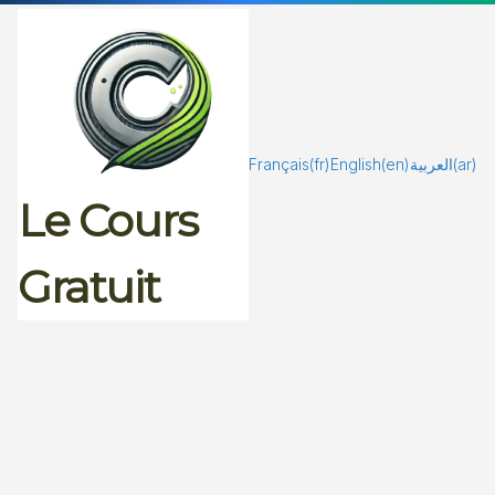
Passer
au
contenu
Français
(fr)
English
(en)
العربية
(ar)
Le Cours
Gratuit