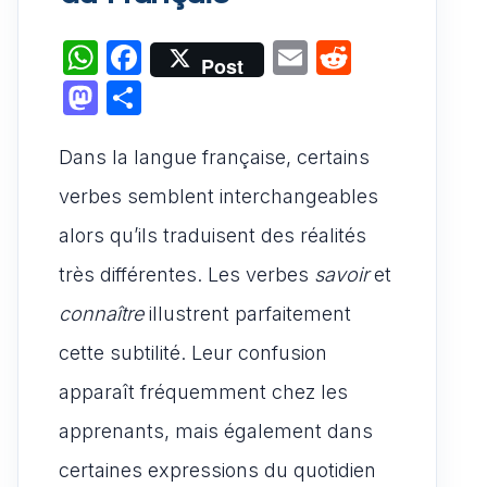
W
F
E
R
Post
h
a
m
e
M
P
at
c
ai
d
a
ar
s
e
l
di
Dans la langue française, certains
st
ta
A
b
t
o
g
verbes semblent interchangeables
p
o
d
er
alors qu’ils traduisent des réalités
p
o
o
très différentes. Les verbes
savoir
et
k
n
connaître
illustrent parfaitement
cette subtilité. Leur confusion
apparaît fréquemment chez les
apprenants, mais également dans
certaines expressions du quotidien