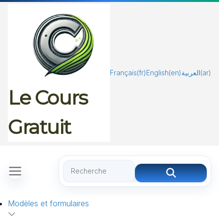
Passer
au
contenu
Français
(fr)
English
(en)
العربية
(ar)
Le Cours
Gratuit
Modèles et formulaires