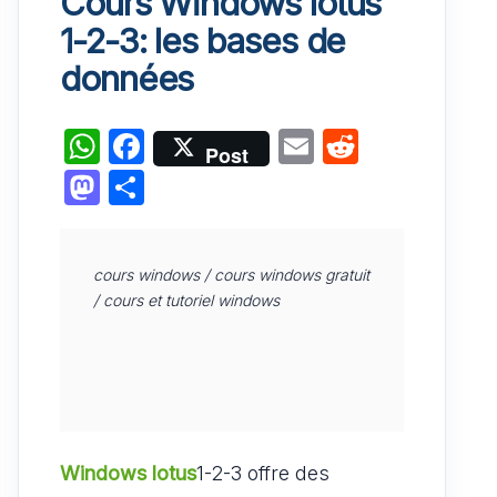
Cours Windows lotus
1-2-3: les bases de
données
W
F
E
R
Post
h
a
m
e
M
P
at
c
ai
d
a
ar
s
e
l
di
st
ta
cours windows / cours windows gratuit 
A
b
t
o
g
/ cours et tutoriel windows

p
o
d
er
p
o
o
k
n
Windows lotus
1-2-3 offre des