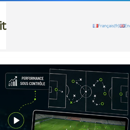
it
Français
(fr)
En