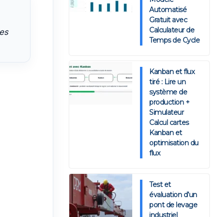
Automatisé
Gratuit avec
Calculateur de
pes
Temps de Cycle
Kanban et flux
tiré : Lire un
système de
production +
Simulateur
Calcul cartes
Kanban et
optimisation du
flux
Test et
évaluation d’un
pont de levage
industriel