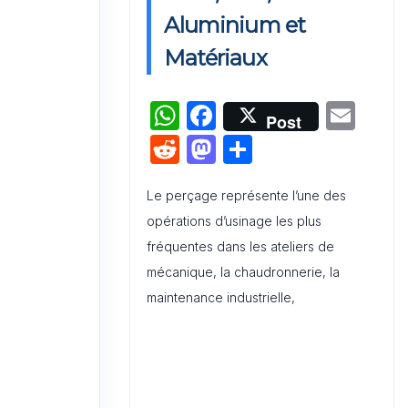
Activation de Marque : Mise en
Aluminium et
Œuvre et Modèle de Feuille de
Matériaux
Route
W
F
E
Audit de Communication
Post
Interne et Externe : Canevas
h
a
m
R
M
P
Word
at
c
ai
e
a
ar
s
e
l
Le perçage représente l’une des
d
st
ta
opérations d’usinage les plus
A
b
di
o
g
fréquentes dans les ateliers de
p
o
t
d
er
mécanique, la chaudronnerie, la
p
o
o
maintenance industrielle,
k
n