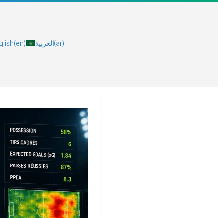
glish
(en)
العربية
(ar)