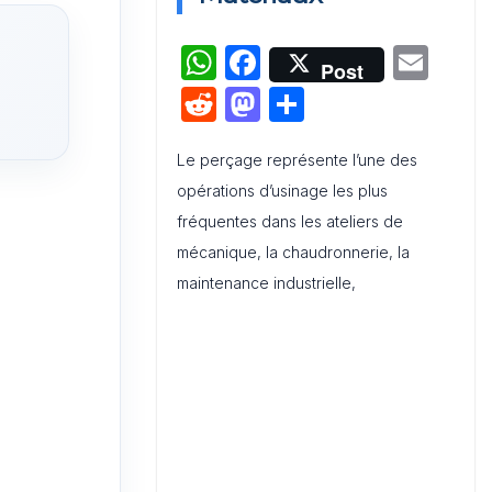
W
F
E
Audit de Communication
Post
Interne et Externe : Canevas
h
a
m
R
M
P
Word
at
c
ai
e
a
ar
s
e
l
Le perçage représente l’une des
d
st
ta
opérations d’usinage les plus
A
b
di
o
g
fréquentes dans les ateliers de
p
o
t
d
er
mécanique, la chaudronnerie, la
p
o
o
maintenance industrielle,
k
n