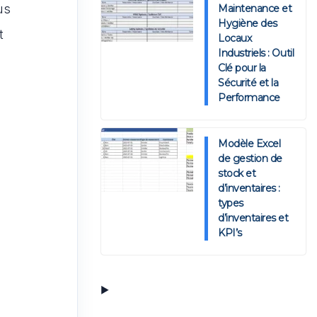
us
Maintenance et
Hygiène des
t
Locaux
Industriels : Outil
Clé pour la
Sécurité et la
Performance
Modèle Excel
de gestion de
stock et
d’inventaires :
types
d’inventaires et
KPI’s