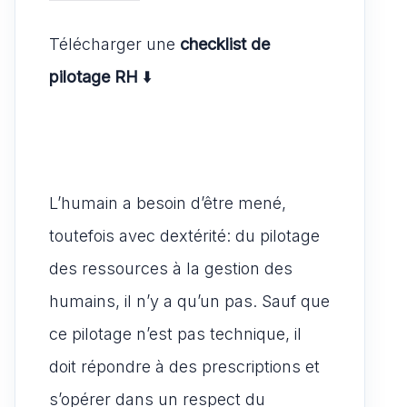
s
e
l
di
st
ta
A
b
t
o
g
Télécharger une
checklist de
p
o
d
er
pilotage RH
⬇️
p
o
o
k
n
L’humain a besoin d’être mené,
toutefois avec dextérité: du pilotage
des ressources à la gestion des
humains, il n’y a qu’un pas. Sauf que
ce pilotage n’est pas technique, il
doit répondre à des prescriptions et
s’opérer dans un respect du