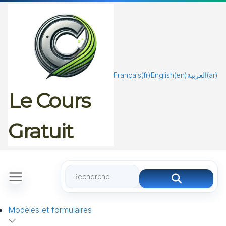
Passer
au
contenu
Français
(fr)
English
(en)
العربية
(ar)
Le Cours
Gratuit
Modèles et formulaires