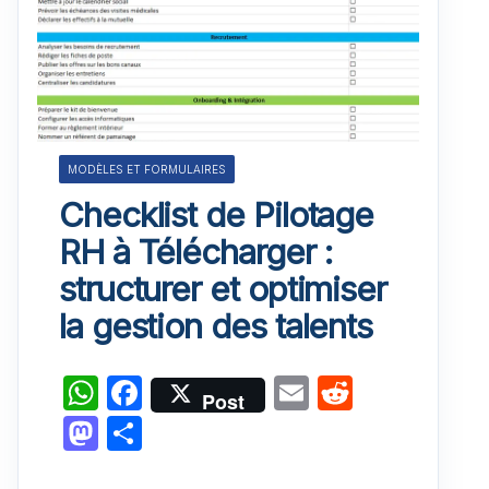
MODÈLES ET FORMULAIRES
Checklist de Pilotage
RH à Télécharger :
structurer et optimiser
la gestion des talents
W
F
E
R
Post
h
a
m
e
M
P
at
c
ai
d
a
ar