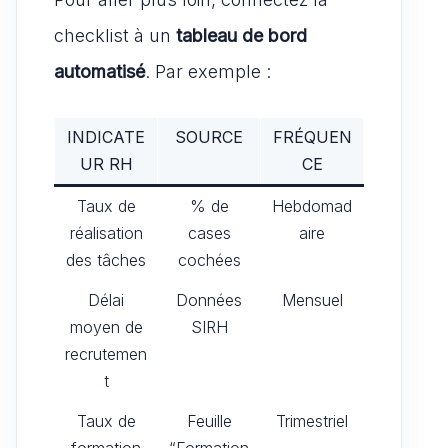
checklist à un
tableau de bord
automatisé
. Par exemple :
INDICATE
SOURCE
FRÉQUEN
UR RH
CE
Taux de
% de
Hebdomad
réalisation
cases
aire
des tâches
cochées
Délai
Données
Mensuel
moyen de
SIRH
recrutemen
t
Taux de
Feuille
Trimestriel
formation
“Formation