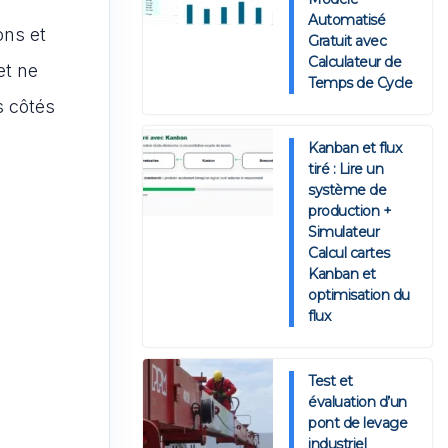
Automatisé
ons et
Gratuit avec
Calculateur de
et ne
Temps de Cycle
s côtés
Kanban et flux
tiré : Lire un
système de
production +
Simulateur
Calcul cartes
Kanban et
optimisation du
flux
Test et
évaluation d’un
pont de levage
industriel