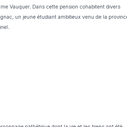
ame Vauquer. Dans cette pension cohabitent divers
nac, un jeune étudiant ambitieux venu de la province
nel.
rsonnage pathétique dont la vie et les biens ont été