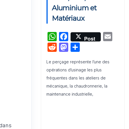
Activation de Marque : Mise en
Aluminium et
Œuvre et Modèle de Feuille de
Matériaux
Route
W
F
E
Audit de Communication
Post
Interne et Externe : Canevas
h
a
m
R
M
P
Word
at
c
ai
e
a
ar
s
e
l
Le perçage représente l’une des
d
st
ta
opérations d’usinage les plus
A
b
di
o
g
fréquentes dans les ateliers de
p
o
t
d
er
mécanique, la chaudronnerie, la
p
o
o
maintenance industrielle,
k
n
 dans