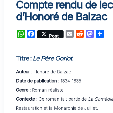
Compte rendu de lect
d’Honoré de Balzac
W
F
E
R
M
P
Post
h
a
m
e
a
ar
at
c
ai
d
st
ta
s
e
l
di
o
g
Titre :
Le Père Goriot
A
b
t
d
er
Auteur
p
: Honoré de Balzac
o
o
p
o
n
Date de publication
: 1834-1835
k
Genre
: Roman réaliste
Contexte
: Ce roman fait partie de
La Comédie
Restauration et la Monarchie de Juillet.