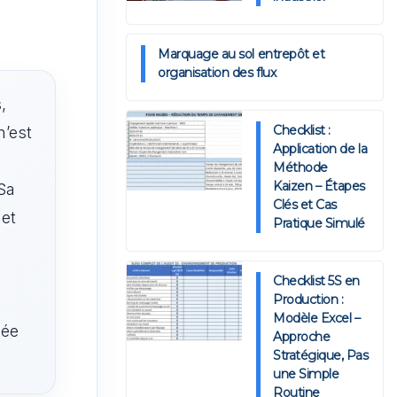
Marquage au sol entrepôt et
organisation des flux
,
n’est
Checklist :
Application de la
Méthode
Kaizen – Étapes
 Sa
Clés et Cas
 et
Pratique Simulé
Checklist 5S en
Production :
Modèle Excel –
dée
Approche
Stratégique, Pas
une Simple
Routine