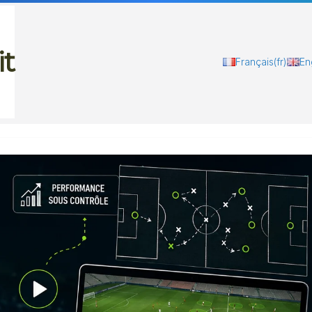
it
Français
(fr)
En