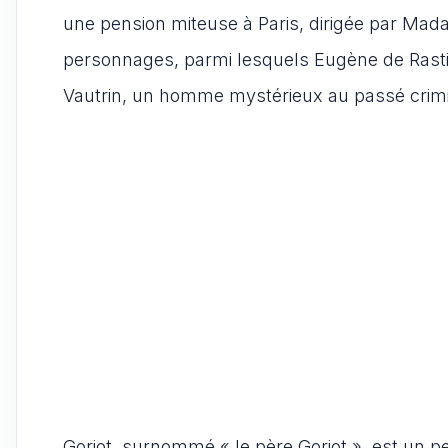
une pension miteuse à Paris, dirigée par Mad
personnages, parmi lesquels Eugène de Rastig
Vautrin, un homme mystérieux au passé crimi
Goriot, surnommé « le père Goriot », est un pe