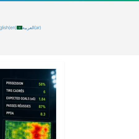
glish
(en)
العربية
(ar)