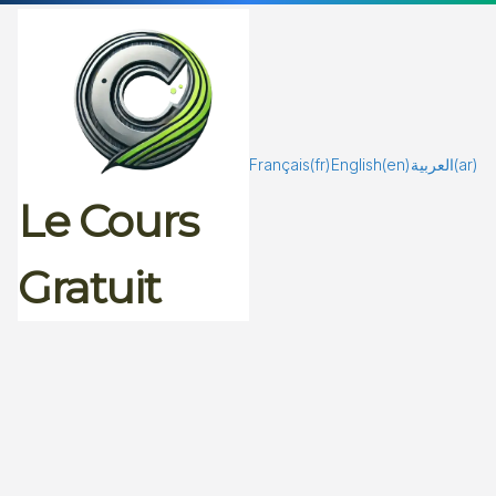
Passer
au
contenu
Français
(fr)
English
(en)
العربية
(ar)
Le Cours
Gratuit