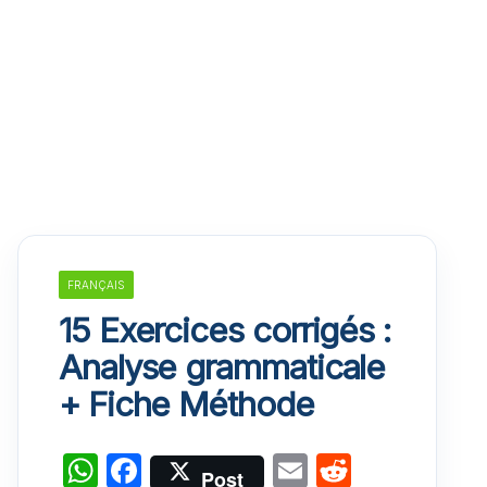
FRANÇAIS
15 Exercices corrigés :
Analyse grammaticale
+ Fiche Méthode
W
F
E
R
Post