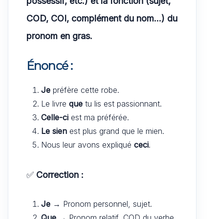
possessif, etc.) et la fonction (sujet,
COD, COI, complément du nom…) du
pronom en gras.
Énoncé :
Je
préfère cette robe.
Le livre
que
tu lis est passionnant.
Celle-ci
est ma préférée.
Le sien
est plus grand que le mien.
Nous leur avons expliqué
ceci
.
✅
Correction :
Je
→ Pronom personnel, sujet.
Que
→ Pronom relatif, COD du verbe