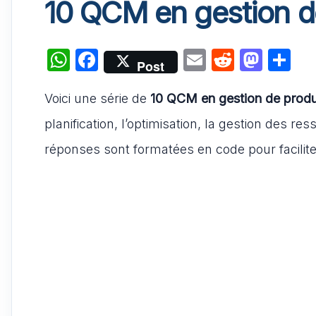
10 QCM en gestion d
W
F
E
R
M
P
Post
h
a
m
e
a
ar
Voici une série de
at
c
10 QCM en gestion de produ
ai
d
st
ta
s
e
l
di
o
g
planification, l’optimisation, la gestion des r
A
b
t
d
er
réponses sont formatées en code pour faciliter
p
o
o
p
o
n
k