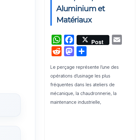
Activation de Marque : Mise en
Aluminium et
Œuvre et Modèle de Feuille de
Matériaux
Route
W
F
E
Audit de Communication
Post
Interne et Externe : Canevas
h
a
m
R
M
P
Word
at
c
ai
e
a
ar
s
e
l
Le perçage représente l’une des
d
st
ta
opérations d’usinage les plus
A
b
di
o
g
fréquentes dans les ateliers de
p
o
t
d
er
mécanique, la chaudronnerie, la
p
o
o
maintenance industrielle,
k
n