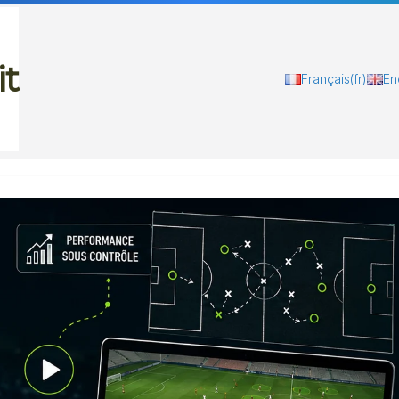
it
Français
(fr)
En