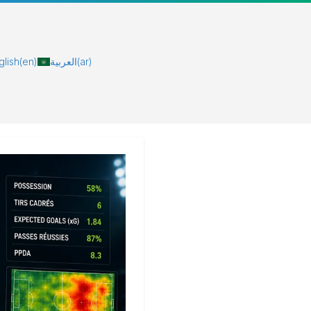
glish
(en)
العربية
(ar)