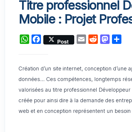
Titre professionnel
Mobile : Projet Profe
W
F
E
R
M
P
Post
h
a
m
e
a
ar
at
c
ai
d
st
ta
s
e
l
di
o
g
Création d’un site internet, conception d’une 
A
b
t
d
er
données… Ces compétences, longtemps réser
p
o
o
valorisées au titre professionnel Développeur 
p
o
n
créée pour ainsi dire à la demande des entr
k
web et en conception représentent un besoin