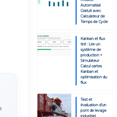
Automatisé
Gratuit avec
Calculateur de
Temps de Cycle
Kanban et flux
tiré : Lire un
système de
production +
Simulateur
Calcul cartes
Kanban et
optimisation du
flux
Test et
évaluation d’un
s
pont de levage
industriel