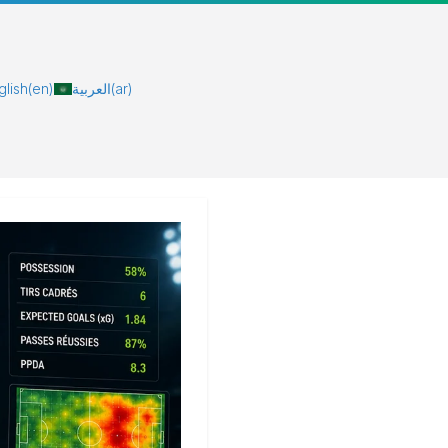
glish
(en)
العربية
(ar)