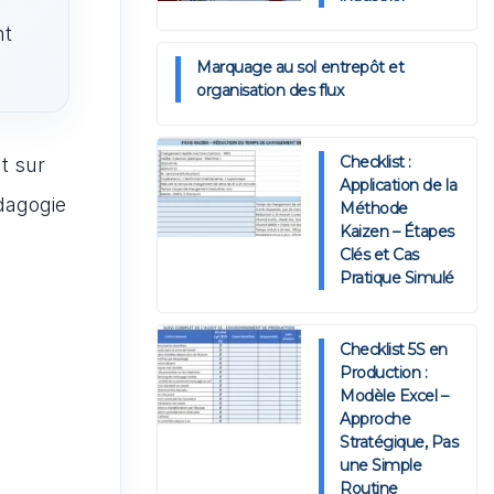
nt
Marquage au sol entrepôt et
organisation des flux
Checklist :
t sur
Application de la
édagogie
Méthode
Kaizen – Étapes
Clés et Cas
Pratique Simulé
Checklist 5S en
Production :
Modèle Excel –
Approche
Stratégique, Pas
une Simple
Routine