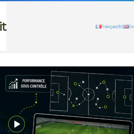
it
Français
(fr)
En